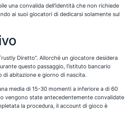
le una convalida dell’identità che non richiede
ndo ai suoi giocatori di dedicarsi solamente sul
ivo
Trustly Diretto”. Allorché un giocatore desidera
Durante questo passaggio, l’istituto bancario
o di abitazione e giorno di nascita.
una media di 15-30 momenti a inferiore a di 60
anticipo vengono state antecedentemente convalidate
mpletata la procedura, il account di gioco è