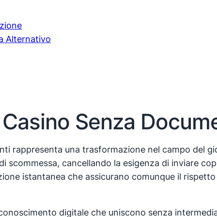
zione
a Alternativo
 Casino Senza Docume
 rappresenta una trasformazione nel campo del gioco 
 di scommessa, cancellando la esigenza di inviare copie
azione istantanea che assicurano comunque il rispetto
noscimento digitale che uniscono senza intermediari i 