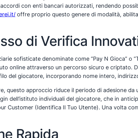
ccordi con enti bancari autorizzati, rendendo possibi
rei.it/
offre proprio questo genere di modalità, abilita
sso di Verifica Innovat
nanziarie sofisticate denominate come “Pay N Gioca” o “
tuto online attraverso un percorso sicuro e criptato. 
ofilo del giocatore, incorporando nome intero, indirizz
, questo approccio riduce il periodo di adesione da 
i login dell’istituto individuali del giocatore, che in 
Your Customer (Identifica Il Tuo Utente). Una volta co
one Rapida