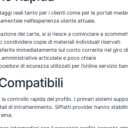
ggi reali tanto per i clienti come per le portali medes
damentale nell’esperienza utente attuale.
vazione dei carte, si si riesce a cominciare a scomme
 condividere copie di materiali individuali riservati
sferite immediatamente sul conto corrente nel giro 
 amministrative articolate e poco chiare
edure di sicurezza utilizzati per l’online servizio ba
Compatibili
 controllo rapida del profilo. I primari sistemi suppor
ali di intrattenimento. Siffatti provider hanno stabilit
rama.