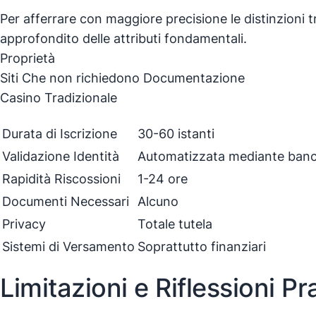
Per afferrare con maggiore precisione le distinzioni t
approfondito delle attributi fondamentali.
Proprietà
Siti Che non richiedono Documentazione
Casino Tradizionale
Durata di Iscrizione
30-60 istanti
Validazione Identità
Automatizzata mediante ban
Rapidità Riscossioni
1-24 ore
Documenti Necessari
Alcuno
Privacy
Totale tutela
Sistemi di Versamento
Soprattutto finanziari
Limitazioni e Riflessioni Pr