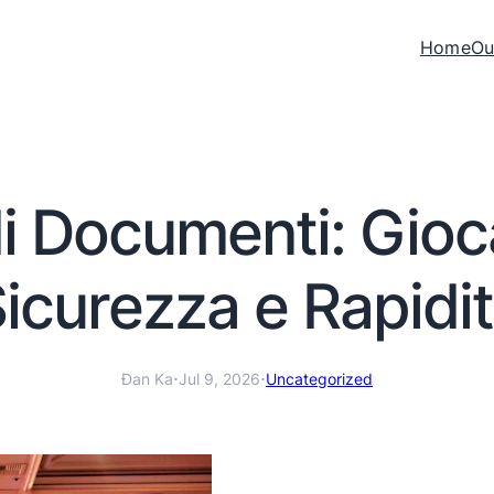
Home
Ou
di Documenti: Gio
icurezza e Rapidi
·
·
Đan Ka
Jul 9, 2026
Uncategorized