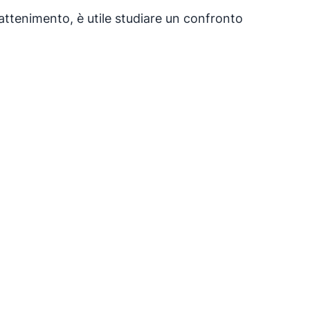
trattenimento, è utile studiare un confronto