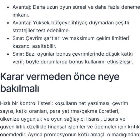
Avantaj: Daha uzun oyun süresi ve daha fazla deneme
imkanı.
Avantaj: Yüksek bütçeye ihtiyaç duymadan çeşitli
stratejiler test edebilme.
Sınır: Çevrim şartları ve maksimum çekim limitleri
kazancı azaltabilir.
Sınır: Bazı oyunlar bonus çevrimlerinde düşük katkı
verir; böyle durumlarda bonus kullanımı etkisizleşir.
Karar vermeden önce neye
bakılmalı
Hızlı bir kontrol listesi: koşulların net yazılması, çevrim
sayısı, katkı oranları, para yatırma/çekme ücretleri,
ülkenize uygunluk ve oyun sağlayıcı lisansı. Lisans ve
güvenilirlik özellikle finansal işlemler ve ödemeler için kritik
önemdedir. Ayrıca promosyonun kötü amaçlı olmadığından