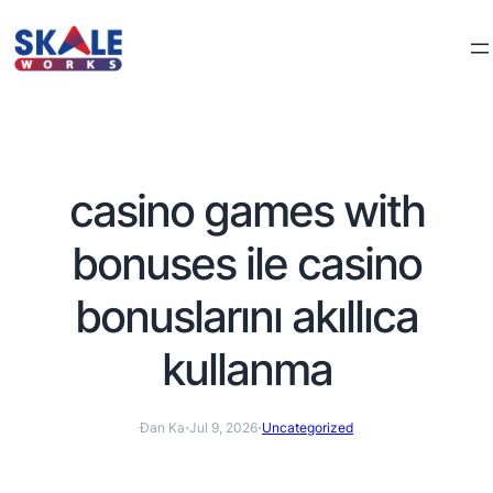
casino games with
bonuses ile casino
bonuslarını akıllıca
kullanma
·
·
Đan Ka
Jul 9, 2026
Uncategorized