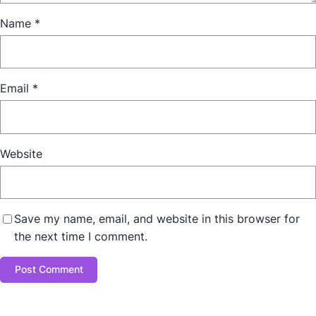
Name
*
Email
*
Website
Save my name, email, and website in this browser for
the next time I comment.