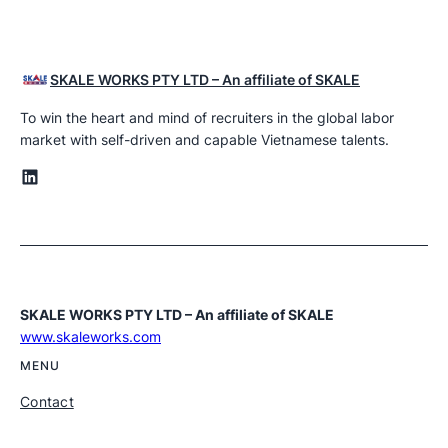
SKALE WORKS PTY LTD – An affiliate of SKALE
To win the heart and mind of recruiters in the global labor
market with self-driven and capable Vietnamese talents.
LinkedIn
SKALE WORKS PTY LTD – An affiliate of SKALE
www.skaleworks.com
MENU
Contact