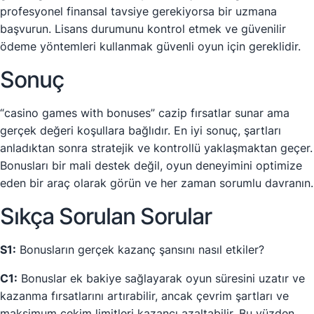
profesyonel finansal tavsiye gerekiyorsa bir uzmana
başvurun. Lisans durumunu kontrol etmek ve güvenilir
ödeme yöntemleri kullanmak güvenli oyun için gereklidir.
Sonuç
“casino games with bonuses” cazip fırsatlar sunar ama
gerçek değeri koşullara bağlıdır. En iyi sonuç, şartları
anladıktan sonra stratejik ve kontrollü yaklaşmaktan geçer.
Bonusları bir mali destek değil, oyun deneyimini optimize
eden bir araç olarak görün ve her zaman sorumlu davranın.
Sıkça Sorulan Sorular
S1:
Bonusların gerçek kazanç şansını nasıl etkiler?
C1:
Bonuslar ek bakiye sağlayarak oyun süresini uzatır ve
kazanma fırsatlarını artırabilir, ancak çevrim şartları ve
maksimum çekim limitleri kazancı azaltabilir. Bu yüzden