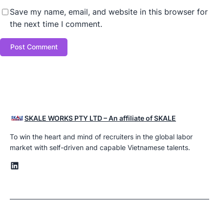
Save my name, email, and website in this browser for
the next time I comment.
SKALE WORKS PTY LTD – An affiliate of SKALE
To win the heart and mind of recruiters in the global labor
market with self-driven and capable Vietnamese talents.
LinkedIn