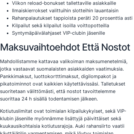
Viikon reload-bonukset tallettaville asiakkaille
Ilmaiskierrokset valittuihin slotteihin lauantaisin
Rahanpalautukset tappioista peräti 20 prosenttia asti
Kilpailut sekä kilpailut isoilla voittopotteilla
Syntymäpäivälahjaset VIP-clubin jäsenille
Maksuvaihtoehdot Että Nostot
Mahdollistamme kattavaa valikoiman maksumenetelmiä,
jotka vastaavat suomalaisten asiakkaiden vaatimuksia.
Pankkimaksut, luottokortttimaksut, digilompakot ja
pikatoiminnot ovat kaikkien käytettävissäsi. Talletukset
suoritetaan välittömästi, että nostot tavoittelemme
suorittaa 24 h sisällä todentamisen jälkeen.
Kotiutuslimitat ovat toimialan kilpailukykyiset, sekä VIP-
klubin jäsenille myönnämme lisättyjä päivittäiset sekä
kuukausikohtaisia kotiutusrajoja. Auki rahansiirto vaatii
käyttäjätilin varmentamisen, mikä löytyy toimialan