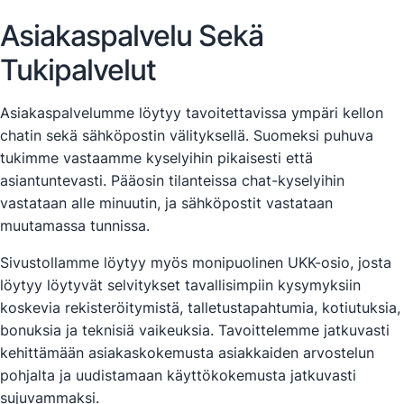
Asiakaspalvelu Sekä
Tukipalvelut
Asiakaspalvelumme löytyy tavoitettavissa ympäri kellon
chatin sekä sähköpostin välityksellä. Suomeksi puhuva
tukimme vastaamme kyselyihin pikaisesti että
asiantuntevasti. Pääosin tilanteissa chat-kyselyihin
vastataan alle minuutin, ja sähköpostit vastataan
muutamassa tunnissa.
Sivustollamme löytyy myös monipuolinen UKK-osio, josta
löytyy löytyvät selvitykset tavallisimpiin kysymyksiin
koskevia rekisteröitymistä, talletustapahtumia, kotiutuksia,
bonuksia ja teknisiä vaikeuksia. Tavoittelemme jatkuvasti
kehittämään asiakaskokemusta asiakkaiden arvostelun
pohjalta ja uudistamaan käyttökokemusta jatkuvasti
sujuvammaksi.