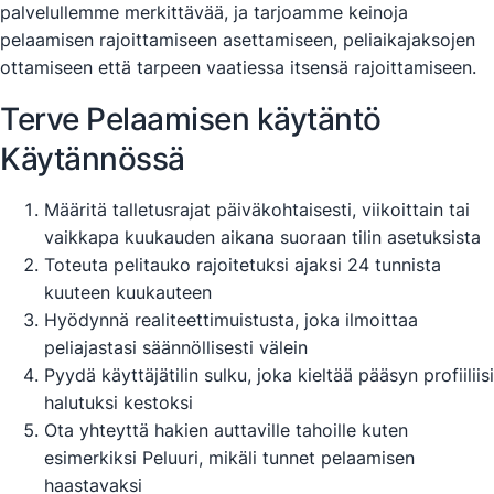
palvelullemme merkittävää, ja tarjoamme keinoja
pelaamisen rajoittamiseen asettamiseen, peliaikajaksojen
ottamiseen että tarpeen vaatiessa itsensä rajoittamiseen.
Terve Pelaamisen käytäntö
Käytännössä
Määritä talletusrajat päiväkohtaisesti, viikoittain tai
vaikkapa kuukauden aikana suoraan tilin asetuksista
Toteuta pelitauko rajoitetuksi ajaksi 24 tunnista
kuuteen kuukauteen
Hyödynnä realiteettimuistusta, joka ilmoittaa
peliajastasi säännöllisesti välein
Pyydä käyttäjätilin sulku, joka kieltää pääsyn profiiliisi
halutuksi kestoksi
Ota yhteyttä hakien auttaville tahoille kuten
esimerkiksi Peluuri, mikäli tunnet pelaamisen
haastavaksi