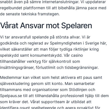
snabbt även på sämre internetanslutningar. Vi uppdaterar
regelbundet plattformen till att bibehålla jämna pace med
de senaste tekniska framstegen.
Vårat Ansvar mot Spelaren
Vi tar ansvarsfull spelande på största allvar. Vi är
godkända och reglerad av Spelmyndigheten i Sverige här,
vilket säkerställer att man följer tydliga riktlinjer kring
spelskydd samt konsumentskydd. Vår casino
tillhandahåller verktyg för självkontroll som
insättningsgränser, förlustlimit och tidsbegränsningar.
Medlemmar kan vilket som helst aktivera ett paus samt
självexkludering genom sitt konto. Man samarbetar
tillsammans med organisationer som Stödlinjen och
Spelpaus.se till att tillhandahålla professionell hjälp till dem
som kräver det. Vårat supportteam är utbildat att
identifiera osunt spelbeteende och agera proaktivt för