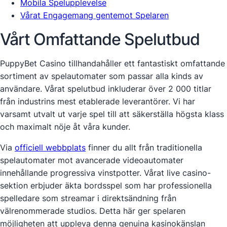
Mobila Spelupplevelse
Vårat Engagemang gentemot Spelaren
Vårt Omfattande Spelutbud
PuppyBet Casino tillhandahåller ett fantastiskt omfattande
sortiment av spelautomater som passar alla kinds av
användare. Vårat spelutbud inkluderar över 2 000 titlar
från industrins mest etablerade leverantörer. Vi har
varsamt utvalt ut varje spel till att säkerställa högsta klass
och maximalt nöje åt våra kunder.
Via
officiell webbplats
finner du allt från traditionella
spelautomater mot avancerade videoautomater
innehållande progressiva vinstpotter. Vårat live casino-
sektion erbjuder äkta bordsspel som har professionella
spelledare som streamar i direktsändning från
välrenommerade studios. Detta här ger spelaren
möjligheten att uppleva denna genuina kasinokänslan