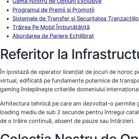
Gama Nostru de Opţiuni Exclusive
Programul de Premii și Promoții
Sistemele de Transfer și Securitatea Tranzacțiilo
Trăirea Pe Mobil Îmbunătăţită
Abordarea de Pariere Echilibrat
Referitor la Infrastru
În ipostază de operator licențiat de jocuri de noroc p
virtual, edificată pe fundamente puternice de transp
gaming îndeplineşte criteriile domeniului internaționa
Arhitectura tehnică pe care am dezvoltat-o permite g
loading mediu de sub 2 secunde pentru întregul catalo
de o trăire continuă, absent de pauze sau întârzieri.
Colecţia Nostru de Opţ