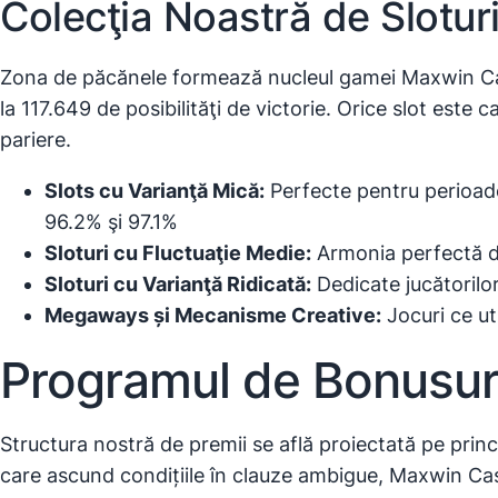
Colecţia Noastră de Slotur
Zona de păcănele formează nucleul gamei Maxwin Casi
la 117.649 de posibilităţi de victorie. Orice slot este
pariere.
Slots cu Varianţă Mică:
Perfecte pentru perioade
96.2% şi 97.1%
Sloturi cu Fluctuaţie Medie:
Armonia perfectă din
Sloturi cu Varianţă Ridicată:
Dedicate jucătorilor
Megaways și Mecanisme Creative:
Jocuri ce ut
Programul de Bonusuri
Structura nostră de premii se află proiectată pe princ
care ascund condițiile în clauze ambigue, Maxwin Casin