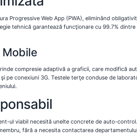
imizată
a Progressive Web App (PWA), eliminând obligativitate
tegie tehnică garantează funcţionare cu 99.7% dintre 
 Mobile
nde compresie adaptivă a graficii, care modifică auto
 şi pe conexiuni 3G. Testele terţe conduse de laborato
niului.
sponsabil
-ul viabil necesită unelte concrete de auto-control.
e membru, fără a necesita contactarea departamentului 