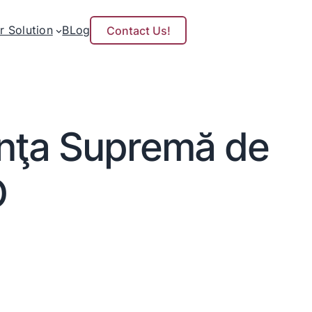
r Solution
BLog
Contact Us!
nţa Supremă de
O