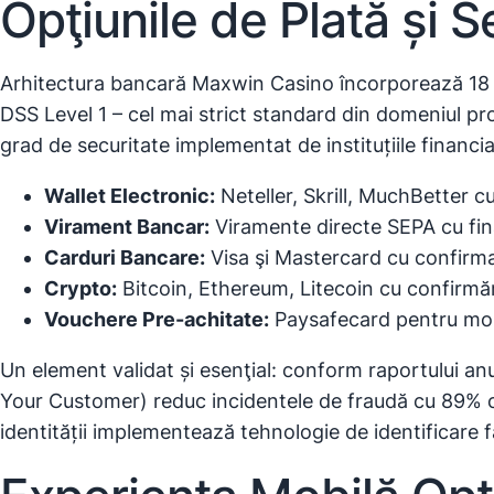
Opţiunile de Plată și S
Arhitectura bancară Maxwin Casino încorporează 18 mod
DSS Level 1 – cel mai strict standard din domeniul pro
grad de securitate implementat de instituțiile financia
Wallet Electronic:
Neteller, Skrill, MuchBetter cu
Virament Bancar:
Viramente directe SEPA cu fina
Carduri Bancare:
Visa şi Mastercard cu confirm
Crypto:
Bitcoin, Ethereum, Litecoin cu confirmări
Vouchere Pre-achitate:
Paysafecard pentru moni
Un element validat și esenţial: conform raportului 
Your Customer) reduc incidentele de fraudă cu 89% c
identității implementează tehnologie de identificare f