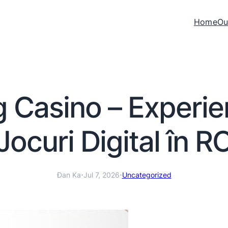
Home
Ou
 Casino – Experie
Jocuri Digital în R
·
·
Đan Ka
Jul 7, 2026
Uncategorized