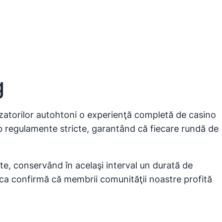
g
izatorilor autohtoni o experienţă completă de casino
b regulamente stricte, garantând că fiecare rundă de
e, conservând în acelaşi interval un durată de
ica confirmă că membrii comunităţii noastre profită