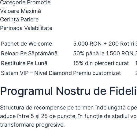
Categorie Promoție
Valoare Maximă
Cerință Pariere
Perioada Valabilitate
Pachet de Welcome
5.000 RON + 200 Rotiri
Reload Pe Săptămână
50% până la 1.500 RON
Restituire Pe Lună
15% din pierderi curat
Sistem VIP – Nivel Diamond
Premiu customizat
Programul Nostru de Fideli
Structura de recompense pe termen îndelungată opere
aduce între 5 şi 25 de puncte, în funcţie de stadiul v
transformare progresive.