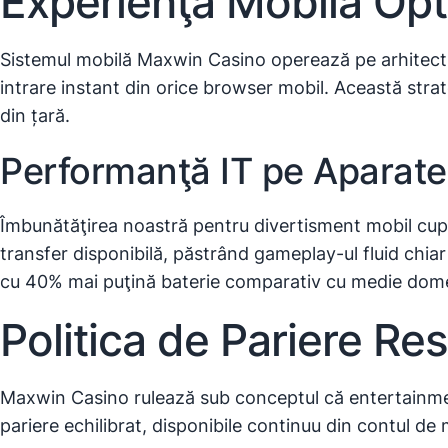
Experienţa Mobilă Opt
Sistemul mobilă Maxwin Casino operează pe arhitectur
intrare instant din orice browser mobil. Această stra
din țară.
Performanţă IT pe Aparate
Îmbunătăţirea noastră pentru divertisment mobil cupri
transfer disponibilă, păstrând gameplay-ul fluid chiar
cu 40% mai puţină baterie comparativ cu medie dome
Politica de Pariere Re
Maxwin Casino rulează sub conceptul că entertainment
pariere echilibrat, disponibile continuu din contul d