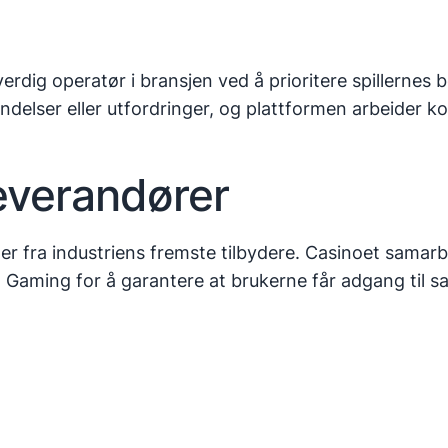
erdig operatør i bransjen ved å prioritere spillernes 
ndelser eller utfordringer, og plattformen arbeider k
leverandører
ler fra industriens fremste tilbydere. Casinoet sama
aming for å garantere at brukerne får adgang til samt