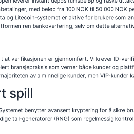
appen leverer instant depositumsbeløp og raske uttak
betalinger, med beløp fra 100 NOK til 50 000 NOK pe
ta og Litecoin-systemet er aktive for brukere som ø
tformen ren bankoverføring, selv om dette alternati
t at verifikasjonen er gjennomført. Vi krever ID-verif
ert bransjepraksis som verner både kunder og plattfo
ajoriteten av alminnelige kunder, men VIP-kunder k
 spill
. Systemet benytter avansert kryptering for å sikre 
eldige tall-generatorer (RNG) som regelmessig kontrol