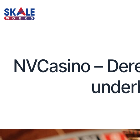
NVCasino – Dere
under