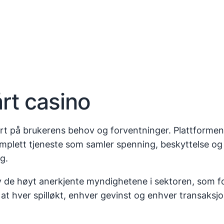
årt casino
 på brukerens behov og forventninger. Plattformen s
omplett tjeneste som samler spenning, beskyttelse og h
g.
 de høyt anerkjente myndighetene i sektoren, som fors
at hver spilløkt, enhver gevinst og enhver transaksjon 