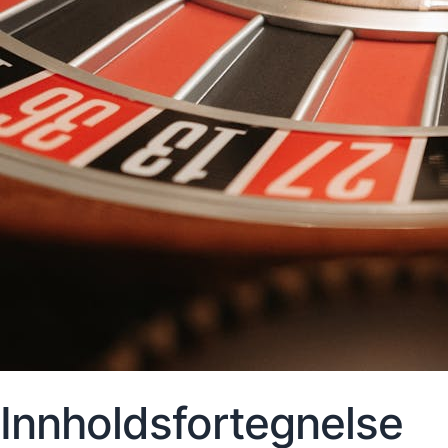
Innholdsfortegnelse