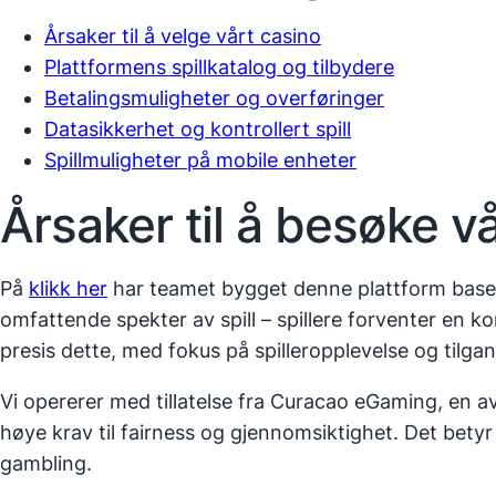
Årsaker til å velge vårt casino
Plattformens spillkatalog og tilbydere
Betalingsmuligheter og overføringer
Datasikkerhet og kontrollert spill
Spillmuligheter på mobile enheter
Årsaker til å besøke v
På
klikk her
har teamet bygget denne plattform basert
omfattende spekter av spill – spillere forventer en k
presis dette, med fokus på spilleropplevelse og tilgan
Vi opererer med tillatelse fra Curacao eGaming, en av
høye krav til fairness og gjennomsiktighet. Det betyr 
gambling.