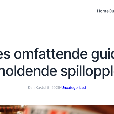
Home
Ou
s omfattende guide
holdende spilloppl
·
·
Đan Ka
Jul 5, 2026
Uncategorized