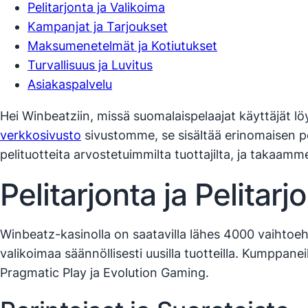
Pelitarjonta ja Valikoima
Kampanjat ja Tarjoukset
Maksumenetelmät ja Kotiutukset
Turvallisuus ja Luvitus
Asiakaspalvelu
Hei Winbeatziin, missä suomalaispelaajat käyttäjät
verkkosivusto
sivustomme, se sisältää erinomaisen p
pelituotteita arvostetuimmilta tuottajilta, ja takaamm
Pelitarjonta ja Pelitarj
Winbeatz-kasinolla on saatavilla lähes 4000 vaihtoeh
valikoimaa säännöllisesti uusilla tuotteilla. Kumppa
Pragmatic Play ja Evolution Gaming.