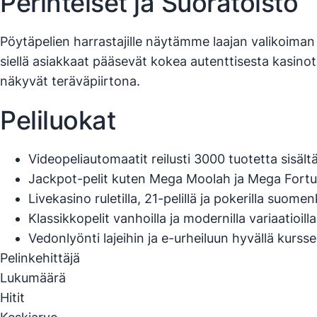
Perinteiset ja Suoratoisto
Pöytäpelien harrastajille näytämme laajan valikoiman b
siellä asiakkaat pääsevät kokea autenttisesta kasinot
näkyvät teräväpiirtona.
Peliluokat
Videopeliautomaatit reilusti 3000 tuotetta sisäl
Jackpot-pelit kuten Mega Moolah ja Mega Fortun
Livekasino ruletilla, 21-pelillä ja pokerilla suomenki
Klassikkopelit vanhoilla ja modernilla variaatioilla
Vedonlyönti lajeihin ja e-urheiluun hyvällä kurssei
Pelinkehittäjä
Lukumäärä
Hitit