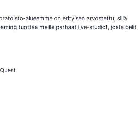
oratoisto-alueemme on erityisen arvostettu, sillä
ming tuottaa meille parhaat live-studiot, josta pelit
 Quest