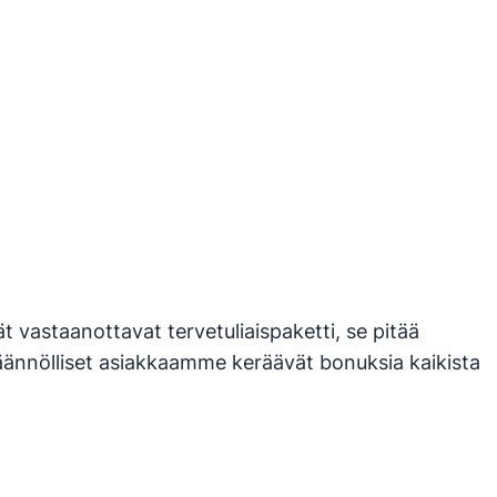
t vastaanottavat tervetuliaispaketti, se pitää
ä säännölliset asiakkaamme keräävät bonuksia kaikista