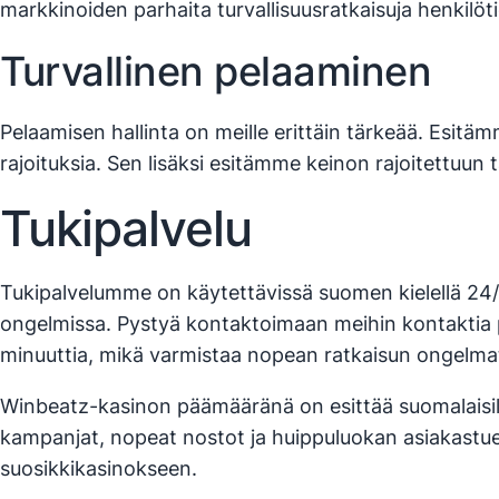
markkinoiden parhaita turvallisuusratkaisuja henkilö
Turvallinen pelaaminen
Pelaamisen hallinta on meille erittäin tärkeää. Esitämme
rajoituksia. Sen lisäksi esitämme keinon rajoitettuun
Tukipalvelu
Tukipalvelumme on käytettävissä suomen kielellä 24/7
ongelmissa. Pystyä kontaktoimaan meihin kontaktia pi
minuuttia, mikä varmistaa nopean ratkaisun ongelmat
Winbeatz-kasinon päämääränä on esittää suomalaisil
kampanjat, nopeat nostot ja huippuluokan asiakastu
suosikkikasinokseen.