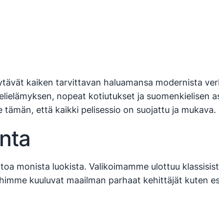
 löytävät kaiken tarvittavan haluamansa modernista 
elielämyksen, nopeat kotiutukset ja suomenkielisen a
e tämän, että kaikki pelisessio on suojattu ja mukava.
onta
toa monista luokista. Valikoimamme ulottuu klassisis
neihimme kuuluvat maailman parhaat kehittäjät kuten e