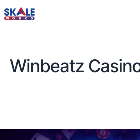
Winbeatz Casino