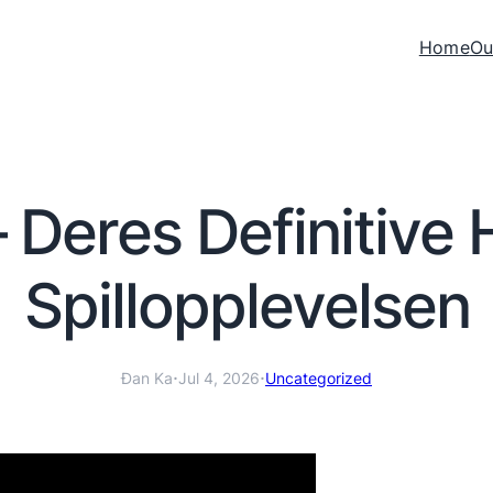
Home
Ou
 Deres Definitive 
Spillopplevelsen
·
·
Đan Ka
Jul 4, 2026
Uncategorized