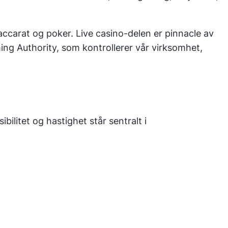
accarat og poker. Live casino-delen er pinnacle av
aming Authority, som kontrollerer vår virksomhet,
ilitet og hastighet står sentralt i