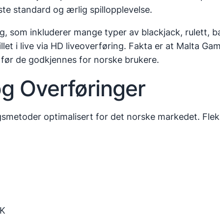
te standard og ærlig spillopplevelse.
g, som inkluderer mange typer av blackjack, rulett, b
illet i live via HD liveoverføring. Fakta er at Malta G
r før de godkjennes for norske brukere.
og Overføringer
smetoder optimalisert for det norske markedet. Fleksib
OK