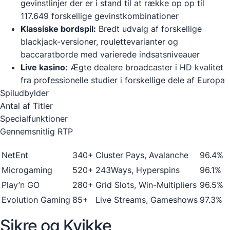
gevinstlinjer der er i stand til at række op op til
117.649 forskellige gevinstkombinationer
Klassiske bordspil:
Bredt udvalg af forskellige
blackjack-versioner, roulettevarianter og
baccaratborde med varierede indsatsniveauer
Live kasino:
Ægte dealere broadcaster i HD kvalitet
fra professionelle studier i forskellige dele af Europa
Spiludbylder
Antal af Titler
Specialfunktioner
Gennemsnitlig RTP
NetEnt
340+
Cluster Pays, Avalanche
96.4%
Microgaming
520+
243Ways, Hyperspins
96.1%
Play’n GO
280+
Grid Slots, Win-Multipliers
96.5%
Evolution Gaming
85+
Live Streams, Gameshows
97.3%
Sikre og Kvikke