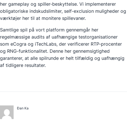
her gameplay og spiller-beskyttelse. Vi implementerer
obligatoriske indskudslimiter, self-exclusion muligheder og
værktøjer her til at monitere spillevaner.
Samtlige spil på vort platform gennemgår her
regelmæssige audits af uafhængige testorganisationer
som eCogra og iTechLabs, der verificerer RTP-procenter
og RNG-funktionalitet. Denne her gennemsigtighed
garanterer, at alle spilrunde er helt tilfældig og uafhængig
af tidligere resultater.
Đan Ka