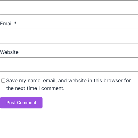
Email
*
Website
Save my name, email, and website in this browser for
the next time I comment.