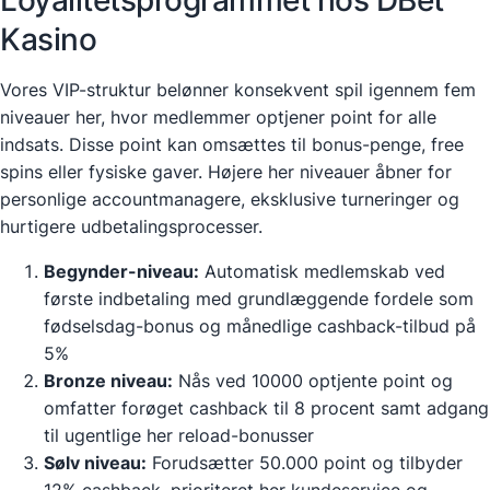
Kasino
Vores VIP-struktur belønner konsekvent spil igennem fem
niveauer her, hvor medlemmer optjener point for alle
indsats. Disse point kan omsættes til bonus-penge, free
spins eller fysiske gaver. Højere her niveauer åbner for
personlige accountmanagere, eksklusive turneringer og
hurtigere udbetalingsprocesser.
Begynder-niveau:
Automatisk medlemskab ved
første indbetaling med grundlæggende fordele som
fødselsdag-bonus og månedlige cashback-tilbud på
5%
Bronze niveau:
Nås ved 10000 optjente point og
omfatter forøget cashback til 8 procent samt adgang
til ugentlige her reload-bonusser
Sølv niveau:
Forudsætter 50.000 point og tilbyder
12% cashback, prioriteret her kundeservice og