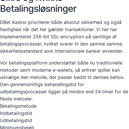
Betalingsløsninger
DBet Kasino prioriterer både absolut sikkerhed og også
hastighed når det her gælder transaktioner. Vi her har
implementeret 256-bit SSL-encryption på samtlige af
betalingsprocesser, hvilket svarer til den samme samme
sikkerhedsstandard som internationale banker anvender.
Vor betalingsplatform understøtter både nu traditionelle
metoder samt moderne e-wallets, så enhver spiller kan
udvælge den metode, der passer bedst til dennes behov.
Den gennemsnitlige behandlingstid for
udbetalingsprocesser ligger på mindre end 24 timer for de
fleste metoder.
Betalingsmetode
Indbetalingstid
Udbetalingstid
Minimumsbeløb