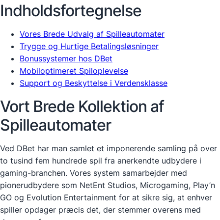
Indholdsfortegnelse
Vores Brede Udvalg af Spilleautomater
Trygge og Hurtige Betalingsløsninger
Bonussystemer hos DBet
Mobiloptimeret Spiloplevelse
Support og Beskyttelse i Verdensklasse
Vort Brede Kollektion af
Spilleautomater
Ved DBet har man samlet et imponerende samling på over
to tusind fem hundrede spil fra anerkendte udbydere i
gaming-branchen. Vores system samarbejder med
pionerudbydere som NetEnt Studios, Microgaming, Play’n
GO og Evolution Entertainment for at sikre sig, at enhver
spiller opdager præcis det, der stemmer overens med