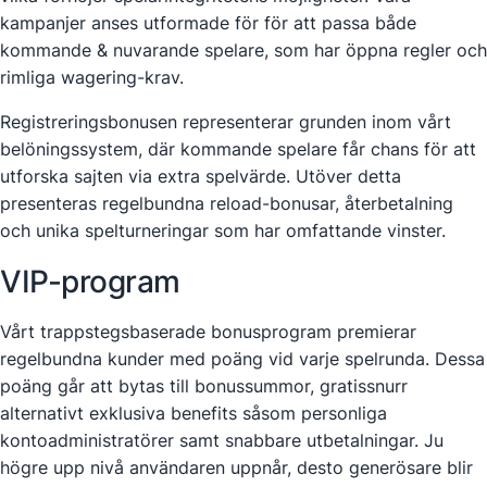
kampanjer anses utformade för för att passa både
kommande & nuvarande spelare, som har öppna regler och
rimliga wagering-krav.
Registreringsbonusen representerar grunden inom vårt
belöningssystem, där kommande spelare får chans för att
utforska sajten via extra spelvärde. Utöver detta
presenteras regelbundna reload-bonusar, återbetalning
och unika spelturneringar som har omfattande vinster.
VIP-program
Vårt trappstegsbaserade bonusprogram premierar
regelbundna kunder med poäng vid varje spelrunda. Dessa
poäng går att bytas till bonussummor, gratissnurr
alternativt exklusiva benefits såsom personliga
kontoadministratörer samt snabbare utbetalningar. Ju
högre upp nivå användaren uppnår, desto generösare blir