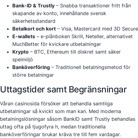
Bank-ID & Trustly
– Snabba transaktioner fritt från
skapande av konto, innehållande svensk
säkerhetsstandard
Betalkort och kort
– Visa, Mastercard med 3D Secure
E-wallets
– e-plånboken Skrill, Neteller, alternativet
MuchBetter för kvickare utbetalningar
Krypto
– BTC, Ethereum till diskret samt säker
spelmiljö
Banköverföring
– Traditionell betalningsmetod för
större betalningar
Uttagstider samt Begränsningar
Våran casinosida försöker att behandla samtliga
utbetalningar så kvickt som man kan. Med moderna
betalningslösningar såsom BankID samt Trustly behandlas
uttag ofta på tjugofyra h, medan traditionella
banköverföringar brukar kräva tre till fem vardagar.