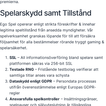
premierna.
Spelarskydd samt Tillstånd
Ego Spel opererar enligt strikta föreskrifter & innehar
legitima speltillstånd från ansedda myndigheter. Vår
spelverksamhet granskas löpande för till att försäkra
följsamhet för alla bestämmelser rörande tryggt gaming &
spelarsäkerhet.
SSL
– All informationsöverföring bland spelare samt
plattformen säkras via 256-bit SSL
Testade RNG
– Fristående testbolag verifierar att
samtliga titlar anses vara schysta
Dataskydd enligt GDPR
– Persondata processas
utifrån överensstämmelse enligt Europas GDPR-
regler
Ansvarsfulla spelkontroller
– Insättningsgränser,
spelpauser och självuteslutning är tillgängliga