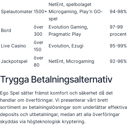
NetEnt, spelbolaget
Spelautomater
1500+
Microgaming, Play’n GO-
94-98%
spel
över
Evolution Gaming,
97-99
Bord
300
Pragmatic Play
procent
över
Live Casino
Evolution, Ezugi
95-99%
150
över
Jackpotspel
NetEnt, Microgaming
92-96%
80
Trygga Betalningsalternativ
Ego Spel sätter främst komfort och säkerhet då det
handlar om överföringar. Vi presenterar vårt brett
sortiment av betalningslösningar som underlättar effektiva
deposits och utbetalningar, medan att alla överföringar
skyddas via högteknologisk kryptering.