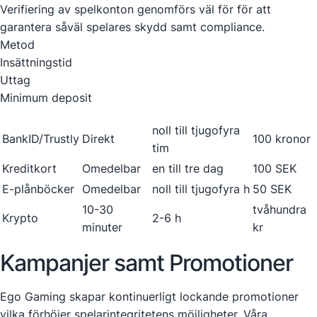
Verifiering av spelkonton genomförs väl för för att
garantera såväl spelares skydd samt compliance.
Metod
Insättningstid
Uttag
Minimum deposit
noll till tjugofyra
BankID/Trustly
Direkt
100 kronor
tim
Kreditkort
Omedelbar
en till tre dag
100 SEK
E-plånböcker
Omedelbar
noll till tjugofyra h
50 SEK
10-30
tvåhundra
Krypto
2-6 h
minuter
kr
Kampanjer samt Promotioner
Ego Gaming skapar kontinuerligt lockande promotioner
vilka förhöjer spelarintegritetens möjligheter. Våra