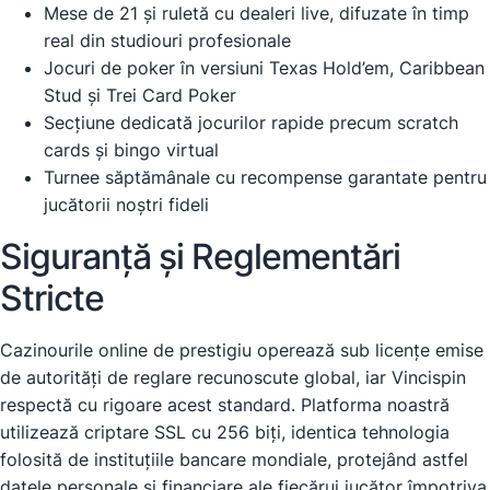
Mese de 21 și ruletă cu dealeri live, difuzate în timp
real din studiouri profesionale
Jocuri de poker în versiuni Texas Hold’em, Caribbean
Stud și Trei Card Poker
Secțiune dedicată jocurilor rapide precum scratch
cards și bingo virtual
Turnee săptămânale cu recompense garantate pentru
jucătorii noștri fideli
Siguranță și Reglementări
Stricte
Cazinourile online de prestigiu operează sub licențe emise
de autorități de reglare recunoscute global, iar Vincispin
respectă cu rigoare acest standard. Platforma noastră
utilizează criptare SSL cu 256 biți, identica tehnologia
folosită de instituțiile bancare mondiale, protejând astfel
datele personale și financiare ale fiecărui jucător împotriva