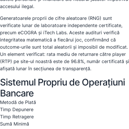
accesului ilegal.
Generatoarele proprii de cifre aleatoare (RNG) sunt
verificate lunar de laboratoare independente certificate,
precum eCOGRA și iTech Labs. Aceste audituri verifică
integritatea matematică a fiecărui joc, confirmând că
outcome-urile sunt total aleatorii și imposibil de modificat.
Un element verificat: rata mediu de returnare către player
(RTP) pe site-ul noastră este de 96.8%, număr certificată și
afișată lunar în secțiunea de transparență.
Sistemul Propriu de Operațiuni
Bancare
Metodă de Plată
Timp Depunere
Timp Retragere
Sumă Minimă