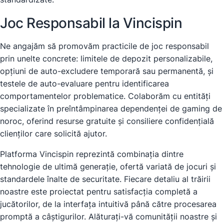
Joc Responsabil la Vincispin
Ne angajăm să promovăm practicile de joc responsabil
prin unelte concrete: limitele de depozit personalizabile,
opțiuni de auto-excludere temporară sau permanentă, și
testele de auto-evaluare pentru identificarea
comportamentelor problematice. Colaborăm cu entități
specializate în preîntâmpinarea dependenței de gaming de
noroc, oferind resurse gratuite și consiliere confidențială
clienților care solicită ajutor.
Platforma Vincispin reprezintă combinația dintre
tehnologie de ultimă generație, ofertă variată de jocuri și
standardele înalte de securitate. Fiecare detaliu al trăirii
noastre este proiectat pentru satisfacția completă a
jucătorilor, de la interfața intuitivă până către procesarea
promptă a câștigurilor. Alăturați-vă comunității noastre și