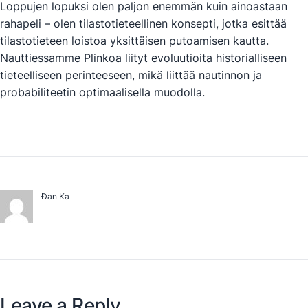
Loppujen lopuksi olen paljon enemmän kuin ainoastaan
rahapeli – olen tilastotieteellinen konsepti, jotka esittää
tilastotieteen loistoa yksittäisen putoamisen kautta.
Nauttiessamme Plinkoa liityt evoluutioita historialliseen
tieteelliseen perinteeseen, mikä liittää nautinnon ja
probabiliteetin optimaalisella muodolla.
Đan Ka
Leave a Reply