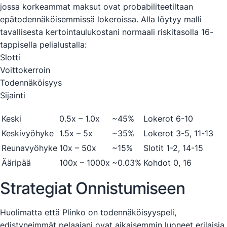
jossa korkeammat maksut ovat probabiliteetiltaan
epätodennäköisemmissä lokeroissa. Alla löytyy malli
tavallisesta kertointaulukostani normaali riskitasolla 16-
tappisella pelialustalla:
Slotti
Voittokerroin
Todennäköisyys
Sijainti
Keski
0.5x – 1.0x
~45%
Lokerot 6-10
Keskivyöhyke
1.5x – 5x
~35%
Lokerot 3-5, 11-13
Reunavyöhyke
10x – 50x
~15%
Slotit 1-2, 14-15
Ääripää
100x – 1000x
~0.03%
Kohdot 0, 16
Strategiat Onnistumiseen
Huolimatta että Plinko on todennäköisyyspeli,
edistyneimmät pelaajani ovat aikaisemmin luoneet erilaisia