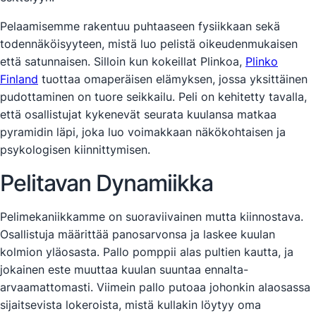
Pelaamisemme rakentuu puhtaaseen fysiikkaan sekä
todennäköisyyteen, mistä luo pelistä oikeudenmukaisen
että satunnaisen. Silloin kun kokeillat Plinkoa,
Plinko
Finland
tuottaa omaperäisen elämyksen, jossa yksittäinen
pudottaminen on tuore seikkailu. Peli on kehitetty tavalla,
että osallistujat kykenevät seurata kuulansa matkaa
pyramidin läpi, joka luo voimakkaan näkökohtaisen ja
psykologisen kiinnittymisen.
Pelitavan Dynamiikka
Pelimekaniikkamme on suoraviivainen mutta kiinnostava.
Osallistuja määrittää panosarvonsa ja laskee kuulan
kolmion yläosasta. Pallo pomppii alas pultien kautta, ja
jokainen este muuttaa kuulan suuntaa ennalta-
arvaamattomasti. Viimein pallo putoaa johonkin alaosassa
sijaitsevista lokeroista, mistä kullakin löytyy oma