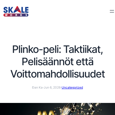
Plinko-peli: Taktiikat,
Pelisäännöt että
Voittomahdollisuudet
·
·
Đan Ka
Jun 6, 2026
Uncategorized