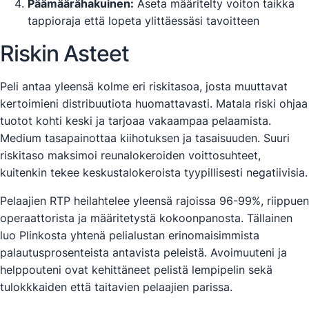
Päämäärähakuinen:
Aseta määritelty voiton taikka
tappioraja että lopeta ylittäessäsi tavoitteen
Riskin Asteet
Peli antaa yleensä kolme eri riskitasoa, josta muuttavat
kertoimieni distribuutiota huomattavasti. Matala riski ohjaa
tuotot kohti keski ja tarjoaa vakaampaa pelaamista.
Medium tasapainottaa kiihotuksen ja tasaisuuden. Suuri
riskitaso maksimoi reunalokeroiden voittosuhteet,
kuitenkin tekee keskustalokeroista tyypillisesti negatiivisia.
Pelaajien RTP heilahtelee yleensä rajoissa 96-99%, riippuen
operaattorista ja määritetystä kokoonpanosta. Tällainen
luo Plinkosta yhtenä pelialustan erinomaisimmista
palautusprosenteista antavista peleistä. Avoimuuteni ja
helppouteni ovat kehittäneet pelistä lempipelin sekä
tulokkkaiden että taitavien pelaajien parissa.