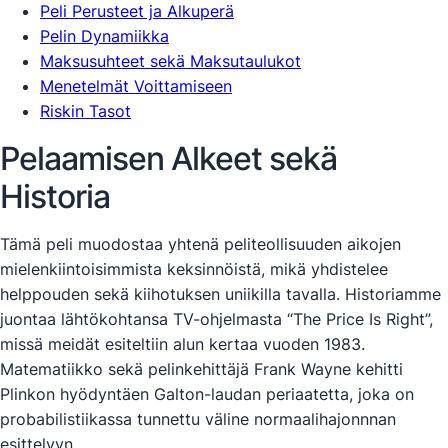
Peli Perusteet ja Alkuperä
Pelin Dynamiikka
Maksusuhteet sekä Maksutaulukot
Menetelmät Voittamiseen
Riskin Tasot
Pelaamisen Alkeet sekä
Historia
Tämä peli muodostaa yhtenä peliteollisuuden aikojen
mielenkiintoisimmista keksinnöistä, mikä yhdistelee
helppouden sekä kiihotuksen uniikilla tavalla. Historiamme
juontaa lähtökohtansa TV-ohjelmasta “The Price Is Right”,
missä meidät esiteltiin alun kertaa vuoden 1983.
Matematiikko sekä pelinkehittäjä Frank Wayne kehitti
Plinkon hyödyntäen Galton-laudan periaatetta, joka on
probabilistiikassa tunnettu väline normaalihajonnnan
esittelyyn.