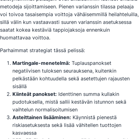
metodeja sijoittamiseen. Pienen varianssin tilassa pelaaja
voi toivoa tasaisempia voittoja vähäisemmillä heilahteluilla,
sillä välin kun vastaavasti suuren varianssin asetuksessa
saatat kokea kestäviä tappiojaksoja ennenkuin
huomattavaa voittoa.
Parhaimmat strategiat tässä pelissä:
Martingale-menetelmä:
Tuplauspanokset
negatiivisen tuloksen seurauksena, kuitenkin
pelkästään kohtuudella sekä asetettujen rajausten
sisällä
Kiinteät panokset:
Identtinen summa kullakin
pudotuksella, mistä sallii kestävän istunnon sekä
vaihtelun normalisoitumisen
Asteittainen lisääminen:
Käynnistä pienestä
riskiasetuksesta sekä lisää vähitellen tuottojen
kasvaessa