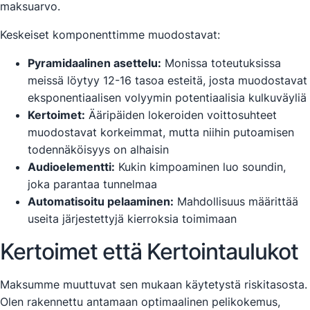
maksuarvo.
Keskeiset komponenttimme muodostavat:
Pyramidaalinen asettelu:
Monissa toteutuksissa
meissä löytyy 12-16 tasoa esteitä, josta muodostavat
eksponentiaalisen volyymin potentiaalisia kulkuväyliä
Kertoimet:
Ääripäiden lokeroiden voittosuhteet
muodostavat korkeimmat, mutta niihin putoamisen
todennäköisyys on alhaisin
Audioelementti:
Kukin kimpoaminen luo soundin,
joka parantaa tunnelmaa
Automatisoitu pelaaminen:
Mahdollisuus määrittää
useita järjestettyjä kierroksia toimimaan
Kertoimet että Kertointaulukot
Maksumme muuttuvat sen mukaan käytetystä riskitasosta.
Olen rakennettu antamaan optimaalinen pelikokemus,