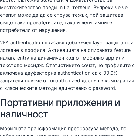
местожителство преди initial теглене. Въпреки че че
етапът може да да се струва тежък, той защитава
също така провайдърите, така и легитимните
потребители от нарушения.
2FA authentication прибавя добавъчен layer защита при
логване в профила. Активацията на описаната feature
налага entry на динамичен код от мобилно app или
текстово месидж. Статистиките сочат, че профилите с
включена двуфакторна authentication са с 99.9%
защитени повече от unauthorized достъп в компарация
с класическите методи единствено с password.
Портативни приложения и
наличност
Мобилната трансформация преобразува метода, по
който именно клиентите комуникират с игралните