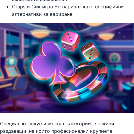
Craps и Сик игра Бо вариант като специфични
алтернативи за вариране
Специално фокус изискват категориите с живи
раздаващи, на които професионални крупиета