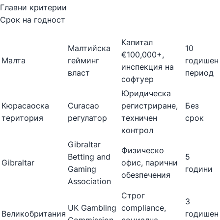
Главни критерии
Срок на годност
Капитал
Малтийска
10
€100,000+,
Малта
гейминг
годишен
инспекция на
власт
период
софтуер
Юридическа
Кюрасаоска
Curacao
регистриране,
Без
територия
регулатор
техничен
срок
контрол
Gibraltar
Физическо
Betting and
5
Gibraltar
офис, парични
Gaming
години
обезпечения
Association
Строг
3
UK Gambling
compliance,
Великобритания
годишен
Commission
социална