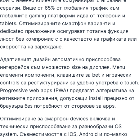
сервизи. Више от 65% от глобалния трафик към
глобалните gaming платформи идва от телефони и
tablets. Оптимизираните смартфон варианти и
dedicated приложения осигуряват тотална функция
лност без компромис с с качеството на графиката или
скоростта на зареждане.
Адаптивният дизайн автоматично приспособява
интерфейса към множество size на дисплея. Menu
елементи компоненти, клавишите за bet и играчески
controls са рестуктурирани за удобно употреба с touch.
Progressive web apps (PWA) предлагат алтернатива на
нативните приложения, допускащи install прецизно от
браузъра без потребност от стореове за apps.
Оптимизиране за смартфон devices включва и
технически приспособяване за разнообразни OS
system. Съвместимостта с iOS, Android и по-малко