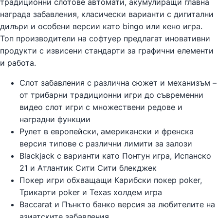
традиционни слотове автомати, акумулиращи главна
награда забавления, класически варианти с дигитални
дилъри и особени версии като bingo или кено игра.
Топ производители на софтуер предлагат иновативни
продукти с извисени стандарти за графични елементи
и работа.
Слот забавления с различна сюжет и механизъм –
от трибарни традиционни игри до съвременни
видео слот игри с множествени редове и
наградни функции
Рулет в европейски, американски и френска
версия типове с различни лимити за залози
Blackjack с варианти като Понтун игра, Испанско
21 и Атлантик Сити Сити блекджек
Покер игри обхващащи Карибски покер poker,
Трикарти poker и Texas холдем игра
Baccarat и Пънкто банко версия за любителите на
азиатските забавления