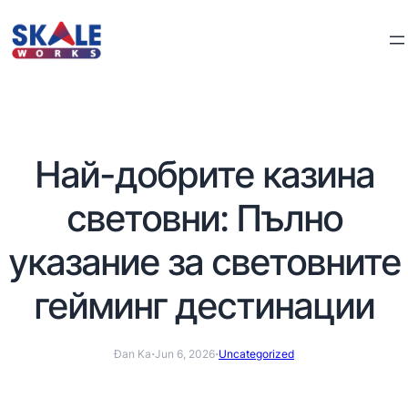
Най-добрите казина
световни: Пълно
указание за световните
гейминг дестинации
·
·
Đan Ka
Jun 6, 2026
Uncategorized