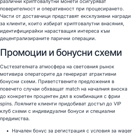
различни криптовалутни монети осигуряват
поверителност и оперативност при процесирането.
Части от доставчици представят ексклузивни награди
за клиенти, които избират криптовалутни внасяния,
идентифицирайки нарастващия интереса към
децентрализираните парични операции.
Промоции и бонусни схеми
Състезателната атмосфера на световния рынок
мотивира операторите да генерират атрактивни
бонусни схеми. Приветствените предложения в
повечето случаи обхващат match на началния вноска
до конкретен процентен дял в комбинация с фрии
spins. Лоялните клиенти придобиват достъп до VIP
клуб схеми с индивидуални бонуси и специални
предимства.
Начален бонус за регистрация с условия за wager