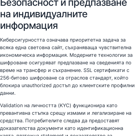
Безопасност и предпазване
на индивидуалните
информация
Киберсигурността означава приоритетна задача за
всяка една световна сайт, съхраняваща чувствителна
икономическа информация. Модерните технологии за
шифроване осигуряват предпазване на сведенията по
време на трансфер и съхранение. SSL сертификати с
256-битово шифроване са отраслов стандарт, който
блокира unauthorized достъп до клиентските профилни
данни.
Validation на личността (KYC) функционира като
превантивна стъпка срещу измами и легализиране на
средства. Потребителите следва да предоставят
доказателства документи като идентификационна
карта, платежна statement и доказателство за