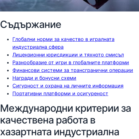
Съдържание
Глобални норми за качество в игралната
индустриална сфера
Лицензионни юрисдикции и тяхното смисъл
Разнообразие от игри в глобалните платформи
Финансови системи за трансгранични операции
Награди и бонусни схеми
Сигурност и охрана на личните информация
Портативни платформи и осигуреност
Международни критерии за
качествена работа в
хазартната индустриална