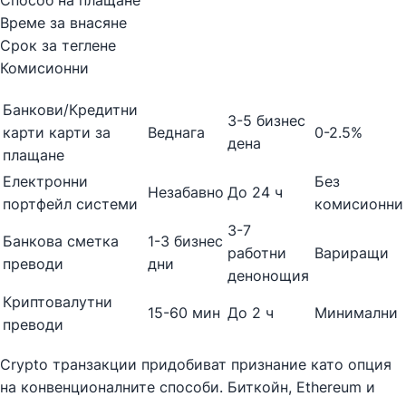
Време за внасяне
Срок за теглене
Комисионни
Банкови/Кредитни
3-5 бизнес
карти карти за
Веднага
0-2.5%
дена
плащане
Електронни
Без
Незабавно
До 24 ч
портфейл системи
комисионни
3-7
Банкова сметка
1-3 бизнес
работни
Вариращи
преводи
дни
денонощия
Криптовалутни
15-60 мин
До 2 ч
Минимални
преводи
Crypto транзакции придобиват признание като опция
на конвенционалните способи. Биткойн, Ethereum и