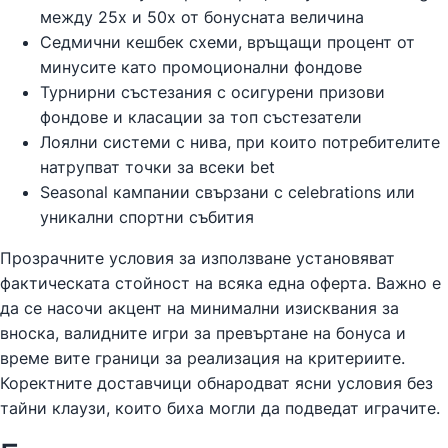
между 25x и 50x от бонусната величина
Седмични кешбек схеми, връщащи процент от
минусите като промоционални фондове
Турнирни състезания с осигурени призови
фондове и класации за топ състезатели
Лоялни системи с нива, при които потребителите
натрупват точки за всеки bet
Seasonal кампании свързани с celebrations или
уникални спортни събития
Прозрачните условия за използване установяват
фактическата стойност на всяка една оферта. Важно е
да се насочи акцент на минимални изисквания за
вноска, валидните игри за превъртане на бонуса и
време вите граници за реализация на критериите.
Коректните доставчици обнародват ясни условия без
тайни клаузи, които биха могли да подведат играчите.