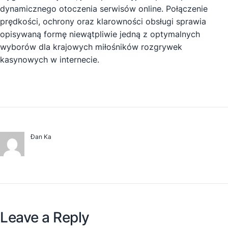
dynamicznego otoczenia serwisów online. Połączenie
prędkości, ochrony oraz klarowności obsługi sprawia
opisywaną formę niewątpliwie jedną z optymalnych
wyborów dla krajowych miłośników rozgrywek
kasynowych w internecie.
Đan Ka
Leave a Reply