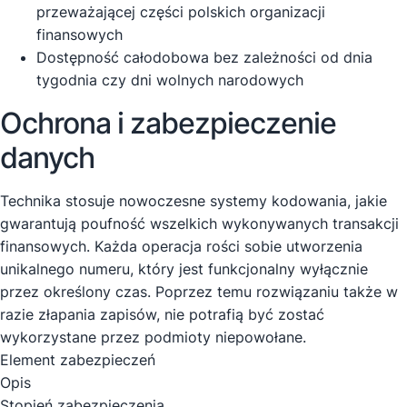
przeważającej części polskich organizacji
finansowych
Dostępność całodobowa bez zależności od dnia
tygodnia czy dni wolnych narodowych
Ochrona i zabezpieczenie
danych
Technika stosuje nowoczesne systemy kodowania, jakie
gwarantują poufność wszelkich wykonywanych transakcji
finansowych. Każda operacja rości sobie utworzenia
unikalnego numeru, który jest funkcjonalny wyłącznie
przez określony czas. Poprzez temu rozwiązaniu także w
razie złapania zapisów, nie potrafią być zostać
wykorzystane przez podmioty niepowołane.
Element zabezpieczeń
Opis
Stopień zabezpieczenia