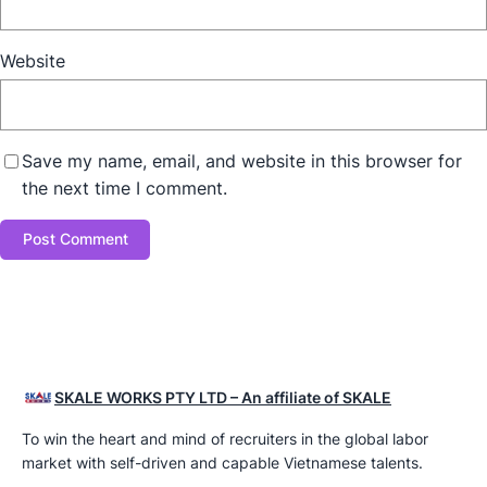
Website
Save my name, email, and website in this browser for
the next time I comment.
SKALE WORKS PTY LTD – An affiliate of SKALE
To win the heart and mind of recruiters in the global labor
market with self-driven and capable Vietnamese talents.