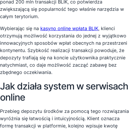
ponad 200 mln transakcji BLIK, co potwierdza
zwiększającą się popularność tego właśnie narzędzia w
całym terytorium.
Wybierając się na
kasyno online wpłata BLIK
, klienci
otrzymują możliwość korzystania do jednej z wyjątkowo
innowacyjnych sposobów wpłat obecnych na przestrzeni
kontynentu. Szybkość realizacji transakcji powoduje, że
depozyty trafiają się na koncie użytkownika praktycznie
natychmiast, co daje możliwość zacząć zabawę bez
zbędnego oczekiwania.
Jak działa system w serwisach
online
Przebieg depozytu środków za pomocą tego rozwiązania
wyróżnia się łatwością i intuicyjnością. Klient oznacza
formę transakcji w platformie, kolejno wpisuje kwotę