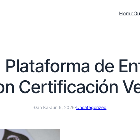
Home
Ou
 Plataforma de En
on Certificación Ve
·
·
Đan Ka
Jun 6, 2026
Uncategorized