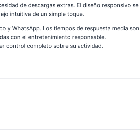
esidad de descargas extras. El diseño responsivo se
jo intuitiva de un simple toque.
nico y WhatsApp. Los tiempos de respuesta media son
das con el entretenimiento responsable.
r control completo sobre su actividad.