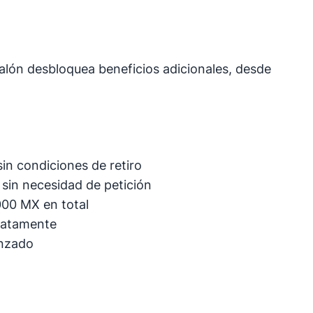
alón desbloquea beneficios adicionales, desde
in condiciones de retiro
sin necesidad de petición
00 MX en total
diatamente
anzado