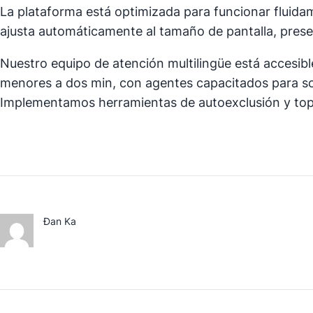
La plataforma está optimizada para funcionar fluida
ajusta automáticamente al tamaño de pantalla, prese
Nuestro equipo de atención multilingüe está accesib
menores a dos min, con agentes capacitados para sol
Implementamos herramientas de autoexclusión y topes
Đan Ka