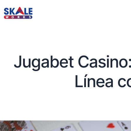
Jugabet Casino:
Línea c