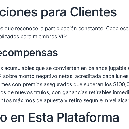
ciones para Clientes
s que reconoce la participación constante. Cada esc
alizados para miembros VIP.
Recompensas
 acumulables que se convierten en balance jugable s
% sobre monto negativo netas, acreditada cada lunes 
mes con premios asegurados que superan los $100,0
os de nuevos títulos, con ganancias retirables inme
tos máximos de apuesta y retiro según el nivel alc
io en Esta Plataforma