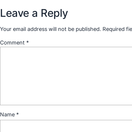
Leave a Reply
Your email address will not be published.
Required fi
Comment
*
Name
*