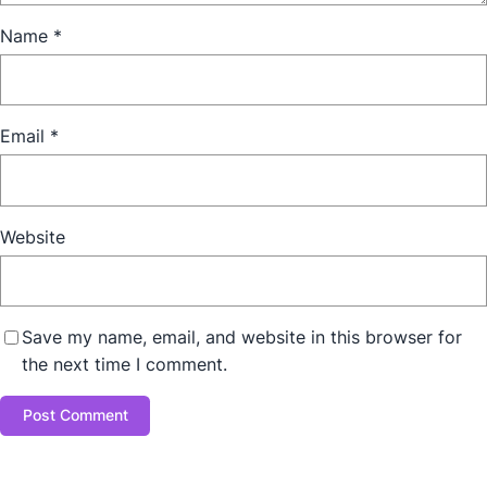
Name
*
Email
*
Website
Save my name, email, and website in this browser for
the next time I comment.