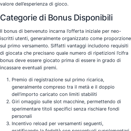
valore dell’esperienza di gioco.
Categorie di Bonus Disponibili
Il bonus di benvenuto incarna l’offerta iniziale per neo-
iscritti utenti, generalmente organizzato come proporzione
sul primo versamento. Siffatti vantaggi includono requisiti
di giocata che precisano quale numero di ripetizioni l’cifra
bonus deve essere giocato prima di essere in grado di
incassare eventuali premi.
Premio di registrazione sul primo ricarica,
generalmente compreso tra il metà e il doppio
dell’importo caricato con limiti stabiliti
Giri omaggio sulle slot macchine, permettendo di
sperimentare titoli specifici senza rischiare fondi
personali
Incentivo reload per versamenti seguenti,
gratificando la fedeltà con percentuali supplementari