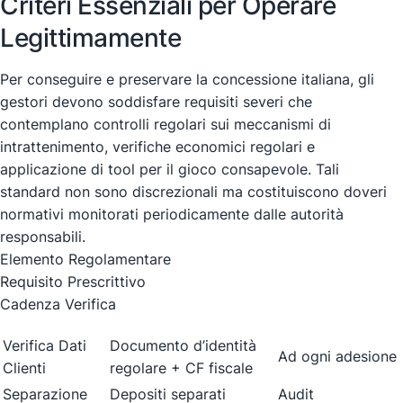
Criteri Essenziali per Operare
Legittimamente
Per conseguire e preservare la concessione italiana, gli
gestori devono soddisfare requisiti severi che
contemplano controlli regolari sui meccanismi di
intrattenimento, verifiche economici regolari e
applicazione di tool per il gioco consapevole. Tali
standard non sono discrezionali ma costituiscono doveri
normativi monitorati periodicamente dalle autorità
responsabili.
Elemento Regolamentare
Requisito Prescrittivo
Cadenza Verifica
Verifica Dati
Documento d’identità
Ad ogni adesione
Clienti
regolare + CF fiscale
Separazione
Depositi separati
Audit