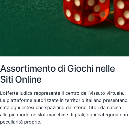
Assortimento di Giochi nelle
Siti Online
L’offerta ludica rappresenta il centro dell’vissuto virtuale.
Le piattaforme autorizzate in territorio italiano presentano
cataloghi estesi che spaziano dai storici titoli da casino
alle più moderne slot macchine digitali, ogni categoria con
peculiarità proprie.