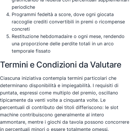
periodiche
Programmi fedeltà a score, dove ogni giocata
raccoglie crediti convertibili in premi o ricompense
concreti
Restituzione hebdomadaire o ogni mese, rendendo
una proporzione delle perdite totali in un arco
temporale fissato
Termini e Condizioni da Valutare
Ciascuna iniziativa contempla termini particolari che
determinano disponibilità e impiegabilità. I requisiti di
puntata, espressi come multiplo del premio, oscillano
tipicamente da venti volte a cinquanta volte. Le
percentuali di contributo dei titoli differiscono: le slot
machine contribuiscono generalmente al intero
ammontare, mentre i giochi da tavola possono concorrere
in percentuali minori o essere totalmente omessi.