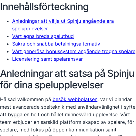
Innehållsförteckning
Anledningar att välja ut Spinju angående era
spelupplevelser
Vårt egna breda spelutbud
Säkra och snabba betalningsalternativ
Vårt generösa bonussystem angående trogna spelare
Licensiering samt spelaransvar
Anledningar att satsa på Spinju
för dina spelupplevelser
Hälsad välkommen på
besök webbplatsen
, var vi blandar
mest avancerade spelteknik med användarvänlighet i syfte
att bygga en helt och hållet minnesvärd upplevelse. Vårt
team erbjuder en särskild plattform skapad av spelare, för
spelare, med fokus på öppen kommunikation samt