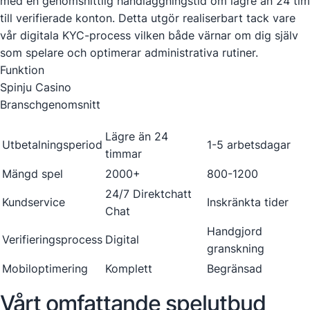
med en genomsnittlig handläggningstid om lägre än 24 tim
till verifierade konton. Detta utgör realiserbart tack vare
vår digitala KYC-process vilken både värnar om dig själv
som spelare och optimerar administrativa rutiner.
Funktion
Spinju Casino
Branschgenomsnitt
Lägre än 24
Utbetalningsperiod
1-5 arbetsdagar
timmar
Mängd spel
2000+
800-1200
24/7 Direktchatt
Kundservice
Inskränkta tider
Chat
Handgjord
Verifieringsprocess
Digital
granskning
Mobiloptimering
Komplett
Begränsad
Vårt omfattande spelutbud