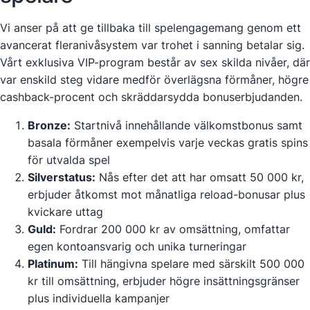
Vi anser på att ge tillbaka till spelengagemang genom ett
avancerat fleranivåsystem var trohet i sanning betalar sig.
Vårt exklusiva VIP-program består av sex skilda nivåer, där
var enskild steg vidare medför överlägsna förmåner, högre
cashback-procent och skräddarsydda bonuserbjudanden.
Bronze:
Startnivå innehållande välkomstbonus samt
basala förmåner exempelvis varje veckas gratis spins
för utvalda spel
Silverstatus:
Nås efter det att har omsatt 50 000 kr,
erbjuder åtkomst mot månatliga reload-bonusar plus
kvickare uttag
Guld:
Fordrar 200 000 kr av omsättning, omfattar
egen kontoansvarig och unika turneringar
Platinum:
Till hängivna spelare med särskilt 500 000
kr till omsättning, erbjuder högre insättningsgränser
plus individuella kampanjer