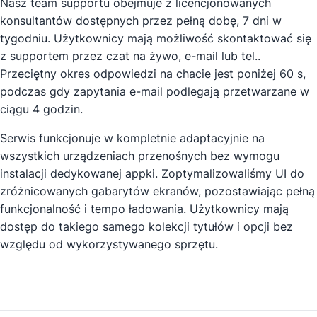
Nasz team supportu obejmuje z licencjonowanych
konsultantów dostępnych przez pełną dobę, 7 dni w
tygodniu. Użytkownicy mają możliwość skontaktować się
z supportem przez czat na żywo, e-mail lub tel..
Przeciętny okres odpowiedzi na chacie jest poniżej 60 s,
podczas gdy zapytania e-mail podlegają przetwarzane w
ciągu 4 godzin.
Serwis funkcjonuje w kompletnie adaptacyjnie na
wszystkich urządzeniach przenośnych bez wymogu
instalacji dedykowanej appki. Zoptymalizowaliśmy UI do
zróżnicowanych gabarytów ekranów, pozostawiając pełną
funkcjonalność i tempo ładowania. Użytkownicy mają
dostęp do takiego samego kolekcji tytułów i opcji bez
względu od wykorzystywanego sprzętu.