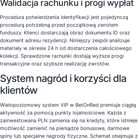
Walidacja rachunku i progi wypłat
Procedura potwierdzenia identyfikacji jest pojedynczą
procedurą potrzebną przed początkową zwrotem
funduszy. Klienci dostarczają obraz dokumentu ID oraz
dokument adresu rezydencji. Niniejszy zespół analizuje
materiały w okresie 24 h od dostarczenia całościowego
kolekcji. Sprawdzone rachunki dostają wyższe progi
transakcyjne oraz szybsze realizację zwrotów.
System nagród i korzyści dla
klientów
Wielopoziomowy system VIP w BetOnRed premiuje ciągłą
aktywność za pomocą punkty lojalnościowe. Każda z
zainwestowana PLN zamienia się na kredyty, które istnieje
możliwość zamienić na pieniądze bonusowe, darmowe
spiny lub specjalne nagrody fizyczne. Schemat obejmuje z