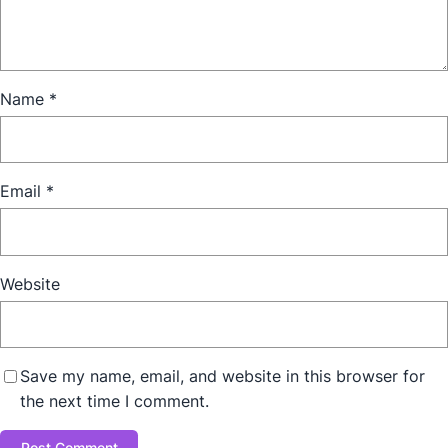
Name
*
Email
*
Website
Save my name, email, and website in this browser for
the next time I comment.