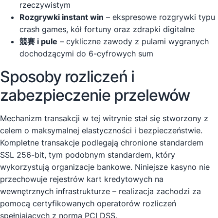
rzeczywistym
Rozgrywki instant win
– ekspresowe rozgrywki typu
crash games, kół fortuny oraz zdrapki digitalne
競賽 i pule
– cykliczne zawody z pulami wygranych
dochodzącymi do 6-cyfrowych sum
Sposoby rozliczeń i
zabezpieczenie przelewów
Mechanizm transakcji w tej witrynie stał się stworzony z
celem o maksymalnej elastyczności i bezpieczeństwie.
Kompletne transakcje podlegają chronione standardem
SSL 256-bit, tym podobnym standardem, który
wykorzystują organizacje bankowe. Niniejsze kasyno nie
przechowuje rejestrów kart kredytowych na
wewnętrznych infrastrukturze – realizacja zachodzi za
pomocą certyfikowanych operatorów rozliczeń
spełniających z normą PCI DSS.