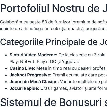
Portofoliul Nostru de 
Colaborăm cu peste 80 de furnizori premium de software
înainte de a fi adăugat în colecția noastră, asigurându
Categoriile Principale de J
Sloturi Video Moderne:
De la clasicele cu 3 role
Play, NetEnt, Play’n GO și Yggdrasil
Casino Live:
Mese în timp real cu dealeri profesi
Jackpot Progresive:
Premii acumulate care pot d
Jocuri de Masă Clasice:
Variante multiple de poke
Jocuri Rapide:
Crash games, aviator și alte form
Sistemul de Bonusuri ș