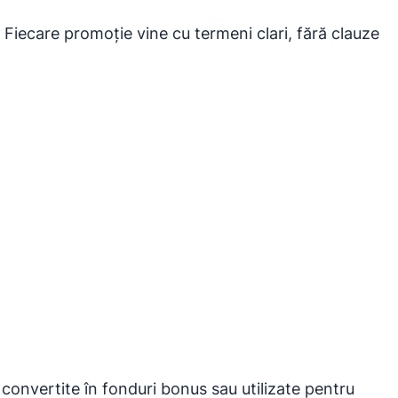
 Fiecare promoție vine cu termeni clari, fără clauze
 convertite în fonduri bonus sau utilizate pentru