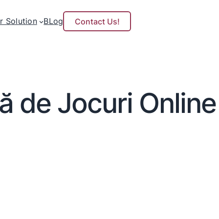
r Solution
BLog
Contact Us!
 de Jocuri Online