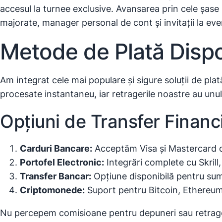
accesul la turnee exclusive. Avansarea prin cele șase n
majorate, manager personal de cont și invitații la ev
Metode de Plată Dispo
Am integrat cele mai populare și sigure soluții de pl
procesate instantaneu, iar retragerile noastre au unul
Opțiuni de Transfer Financ
Carduri Bancare:
Acceptăm Visa și Mastercard c
Portofel Electronic:
Integrări complete cu Skrill,
Transfer Bancar:
Opțiune disponibilă pentru sume
Criptomonede:
Suport pentru Bitcoin, Ethereum 
Nu percepem comisioane pentru depuneri sau retrageri