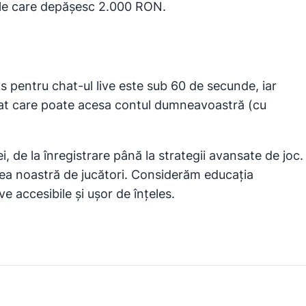
iile care depășesc 2.000 RON.
s pentru chat-ul live este sub 60 de secunde, iar
cat care poate acesa contul dumneavoastră (cu
, de la înregistrare până la strategii avansate de joc.
tea noastră de jucători. Considerăm educația
e accesibile și ușor de înțeles.