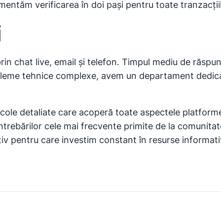
mentăm verificarea în doi pași pentru toate tranzacț
i
in chat live, email și telefon. Timpul mediu de răspun
probleme tehnice complexe, avem un departament dedi
cole detaliate care acoperă toate aspectele platformei
trebărilor cele mai frecvente primite de la comunita
tiv pentru care investim constant în resurse informativ