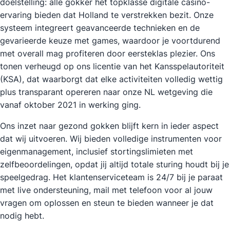
doelstelling: alle gokker het topklasse digitale casino-
ervaring bieden dat Holland te verstrekken bezit. Onze
systeem integreert geavanceerde technieken en de
gevarieerde keuze met games, waardoor je voortdurend
met overall mag profiteren door eersteklas plezier. Ons
tonen verheugd op ons licentie van het Kansspelautoriteit
(KSA), dat waarborgt dat elke activiteiten volledig wettig
plus transparant opereren naar onze NL wetgeving die
vanaf oktober 2021 in werking ging.
Ons inzet naar gezond gokken blijft kern in ieder aspect
dat wij uitvoeren. Wij bieden volledige instrumenten voor
eigenmanagement, inclusief stortingslimieten met
zelfbeoordelingen, opdat jij altijd totale sturing houdt bij je
speelgedrag. Het klantenserviceteam is 24/7 bij je paraat
met live ondersteuning, mail met telefoon voor al jouw
vragen om oplossen en steun te bieden wanneer je dat
nodig hebt.