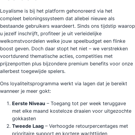
Loyalisme is bij het platform gehonoreerd via het
compleet beloningssysteem dat allebei nieuwe als
bestaande gebruikers waardeert. Sinds ons tijdstip waarop
u jezelf inschrijft, profiteer je uit verleidelijke
welkomstvoordelen welke jouw speelbudget een flinke
boost geven. Doch daar stopt het niet – we verstrekken
voortdurend thematische acties, competities met
prijzenpotten plus bijzondere premium benefits voor onze
allerbest toegewijde spelers.
Ons loyaliteitsprogramma werkt via lagen dat je bereikt
wanneer je meer gokt:
Eerste Niveau
– Toegang tot per week teruggave
met elke maand kosteloze draaien voor uitgezochte
gokkasten
Tweede Laag
– Verhoogde retourpercentages met
prioritaire support en kortere wachttijden