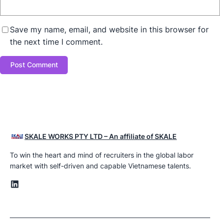
Save my name, email, and website in this browser for
the next time I comment.
SKALE WORKS PTY LTD – An affiliate of SKALE
To win the heart and mind of recruiters in the global labor
market with self-driven and capable Vietnamese talents.
LinkedIn