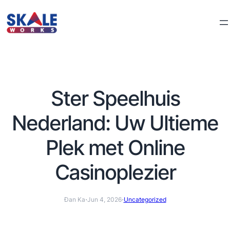
Ster Speelhuis
Nederland: Uw Ultieme
Plek met Online
Casinoplezier
·
·
Đan Ka
Jun 4, 2026
Uncategorized