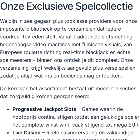
Onze Exclusieve Spelcollectie
We zijn in zee gegaan plus topklasse providers voor onze
imposante bibliotheek op te verzamelen dat iedere
voorkeur tevreden stelt. Vanaf traditionele slots richting
hedendaagse video machines met filmische visuals, van
Europees roulette richting real-time blackjack en echte
spelmeesters – binnen ons ontdek je dit compleet. Onze
verzameling krijgt wekelijks aangevuld plus verse spellen,
zodat je altijd wat fris en boeiends mag ontdekken.
De kern van het assortiment bestaat uit meerdere secties
dat zorgvuldig komen georganiseerd:
Progressive Jackpot Slots
– Games waarin de
hoofdprijs continu stijgen totdat een gelukkige speler
het complete winst wint, vaak stijgend tot mega EUR
Live Casino
– Reële casino-ervaring en vakkundige