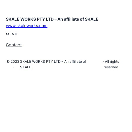
SKALE WORKS PTY LTD – An affiliate of SKALE
www.skaleworks.com
MENU
Contact
© 2023
SKALE WORKS PTY LTD – An affiliate of
· All rights
·
SKALE
reserved