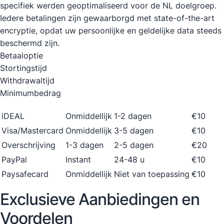
specifiek werden geoptimaliseerd voor de NL doelgroep.
Iedere betalingen zijn gewaarborgd met state-of-the-art
encryptie, opdat uw persoonlijke en geldelijke data steeds
beschermd zijn.
Betaaloptie
Stortingstijd
Withdrawaltijd
Minimumbedrag
iDEAL
Onmiddellijk
1-2 dagen
€10
Visa/Mastercard
Onmiddellijk
3-5 dagen
€10
Overschrijving
1-3 dagen
2-5 dagen
€20
PayPal
Instant
24-48 u
€10
Paysafecard
Onmiddellijk
Niet van toepassing
€10
Exclusieve Aanbiedingen en
Voordelen