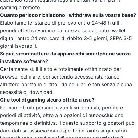
gaming a remoto.
Quanto periodo richiedono i withdraw sulla vostra base?
Elaboriamo le istanze di prelievo entro 24-48 h utili. I
periodi effettivi variano dal mezzo selezionato: wallet
digitali entro 24 ore, card di debito 3-5 giorni, SEPA 3-5
giorni lavorabili.
Si può scommettere da apparecchi smartphone senza
installare software?
Certamente sì. Il il sito è totalmente ottimizzato per
browser cellulare, consentendo accesso istantaneo
all’intero portfolio di titoli da cellulari e tab senza alcuna
necessità di download.
Che tool di gaming sicuro offrite a uso?
Forniamo limiti personalizzabili su depositi, perdite e
periodi di attività, oltre a a opzioni di autoesclusione
temporanea o definitiva. Il questo supporto giocatori può
dare dati su associazioni esperte nel aiuto ai giocatori.