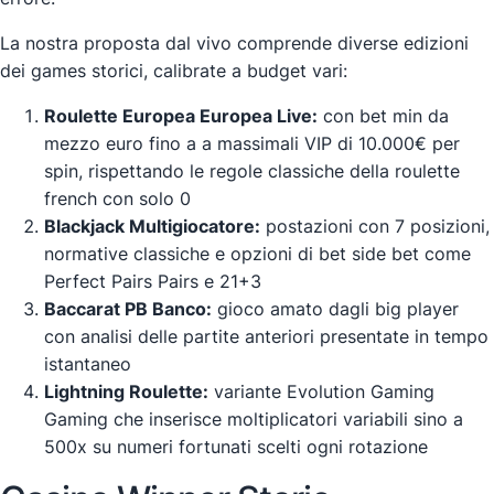
La nostra proposta dal vivo comprende diverse edizioni
dei games storici, calibrate a budget vari:
Roulette Europea Europea Live:
con bet min da
mezzo euro fino a a massimali VIP di 10.000€ per
spin, rispettando le regole classiche della roulette
french con solo 0
Blackjack Multigiocatore:
postazioni con 7 posizioni,
normative classiche e opzioni di bet side bet come
Perfect Pairs Pairs e 21+3
Baccarat PB Banco:
gioco amato dagli big player
con analisi delle partite anteriori presentate in tempo
istantaneo
Lightning Roulette:
variante Evolution Gaming
Gaming che inserisce moltiplicatori variabili sino a
500x su numeri fortunati scelti ogni rotazione