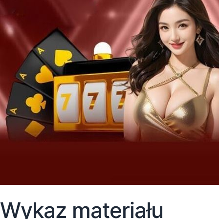
Wykaz materiału