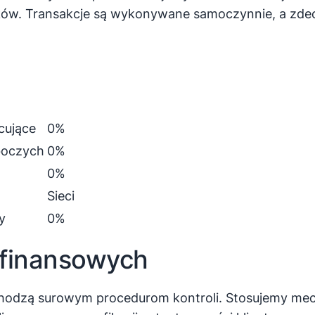
ków. Transakcje są wykonywane samoczynnie, a zdec
cujące
0%
boczych
0%
0%
Sieci
y
0%
 finansowych
hodzą surowym procedurom kontroli. Stosujemy mech