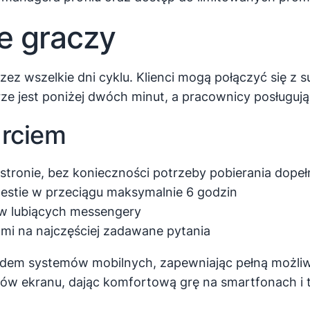
e graczy
ez wszelkie dni cyklu. Klienci mogą połączyć się z 
rze jest poniżej dwóch minut, a pracownicy posługują
arciem
stronie, bez konieczności potrzeby pobierania dope
estie w przeciągu maksymalnie 6 godzin
ów lubiących messengery
mi na najczęściej zadawane pytania
em systemów mobilnych, zapewniając pełną możliwoś
ów ekranu, dając komfortową grę na smartfonach i t