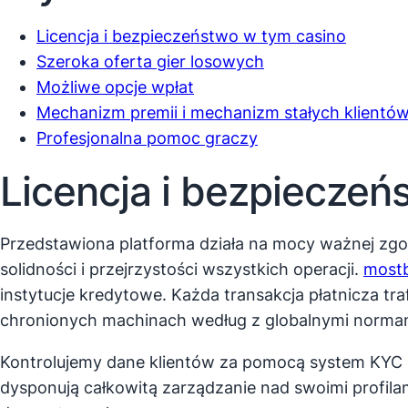
Licencja i bezpieczeństwo w tym casino
Szeroka oferta gier losowych
Możliwe opcje wpłat
Mechanizm premii i mechanizm stałych klientó
Profesjonalna pomoc graczy
Licencja i bezpieczeń
Przedstawiona platforma działa na mocy ważnej zgod
solidności i przejrzystości wszystkich operacji.
mostb
instytucje kredytowe. Każda transakcja płatnicza 
chronionych machinach według z globalnymi norma
Kontrolujemy dane klientów za pomocą system KYC (K
dysponują całkowitą zarządzanie nad swoimi profil