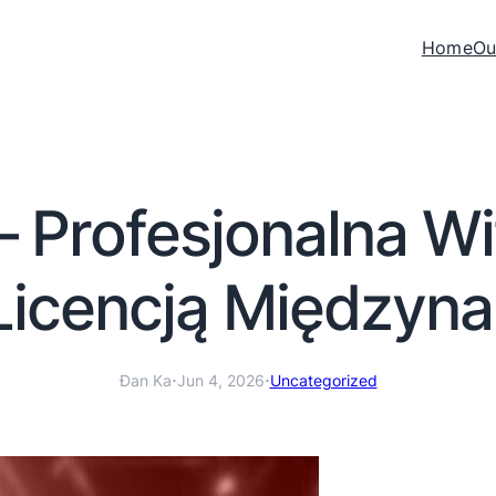
Home
Ou
– Profesjonalna W
 Licencją Między
·
·
Đan Ka
Jun 4, 2026
Uncategorized