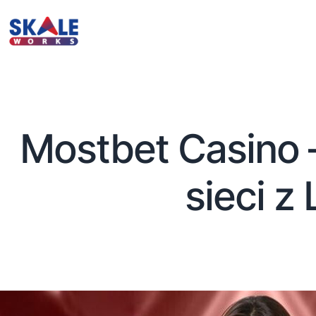
Mostbet Casino 
sieci z