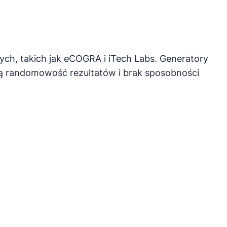
ych, takich jak eCOGRA i iTech Labs. Generatory
ą randomowość rezultatów i brak sposobności