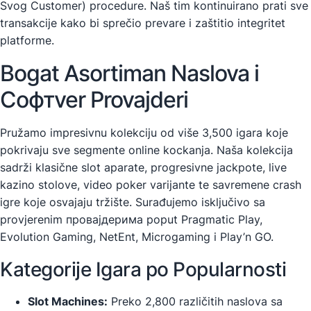
Svog Customer) procedure. Naš tim kontinuirano prati sve
transakcije kako bi sprečio prevare i zaštitio integritet
platforme.
Bogat Asortiman Naslova i
Софтver Provajderi
Pružamo impresivnu kolekciju od više 3,500 igara koje
pokrivaju sve segmente online kockanja. Naša kolekcija
sadrži klasične slot aparate, progresivne jackpote, live
kazino stolove, video poker varijante te savremene crash
igre koje osvajaju tržište. Surađujemo isključivo sa
provjerenim провајдерима poput Pragmatic Play,
Evolution Gaming, NetEnt, Microgaming i Play’n GO.
Kategorije Igara po Popularnosti
Slot Machines:
Preko 2,800 različitih naslova sa