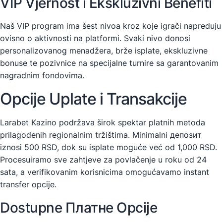
VIP Vjernost i Ekskluzivni Benefiti
Naš VIP program ima šest nivoa kroz koje igrači napreduju
ovisno o aktivnosti na platformi. Svaki nivo donosi
personalizovanog menadžera, brže isplate, ekskluzivne
bonuse te pozivnice na specijalne turnire sa garantovanim
nagradnim fondovima.
Opcije Uplate i Transakcije
Larabet Kazino podržava širok spektar platnih metoda
prilagođenih regionalnim tržištima. Minimalni депозит
iznosi 500 RSD, dok su isplate moguće već od 1,000 RSD.
Procesuiramo sve zahtjeve za povlačenje u roku od 24
sata, а verifikovanim korisnicima omogućavamo instant
transfer opcije.
Dostupne Платне Opcije