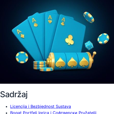
Sadržaj
Licencija i Bezbjednost Sustava
Bogat Portfelj Igrica i Софтверски Pružatelji