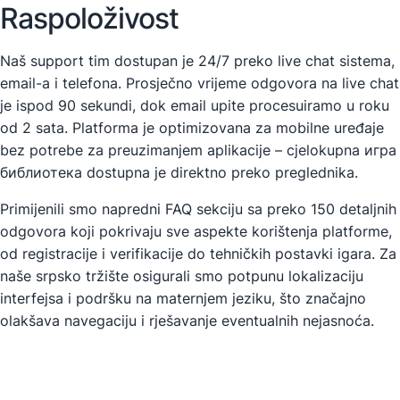
Raspoloživost
Naš support tim dostupan је 24/7 preko live chat sistema,
email-a i telefona. Prosječno vrijeme odgovora na live chat
je ispod 90 sekundi, dok email upite procesuiramo u roku
od 2 sata. Platforma je optimizovana za mobilne uređaje
bez potrebe za preuzimanjem aplikacije – cjelokupna игра
библиотека dostupna je direktno preko preglednika.
Primijenili smo napredni FAQ sekciju sa preko 150 detaljnih
odgovora koji pokrivaju sve aspekte korištenja platforme,
od registracije i verifikacije do tehničkih postavki igara. Za
naše srpsko tržište osigurali smo potpunu lokalizaciju
interfejsa i podršku na maternjem jeziku, što značajno
olakšava navegaciju i rješavanje eventualnih nejasnoća.