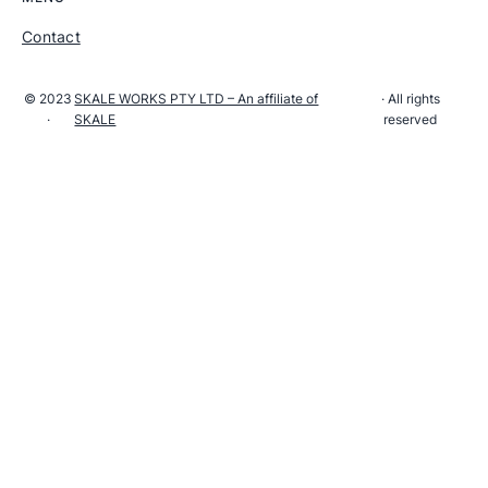
Contact
© 2023
SKALE WORKS PTY LTD – An affiliate of
· All rights
·
SKALE
reserved