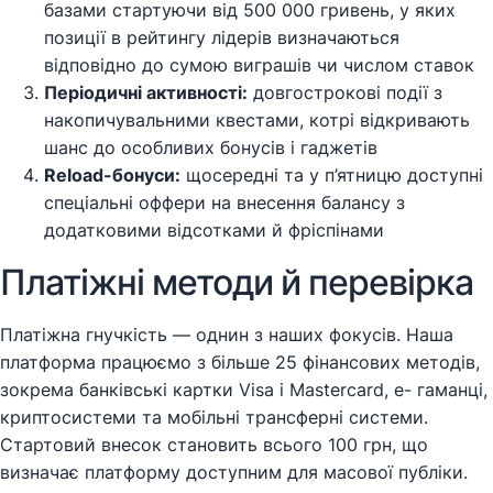
базами стартуючи від 500 000 гривень, у яких
позиції в рейтингу лідерів визначаються
відповідно до сумою виграшів чи числом ставок
Періодичні активності:
довгострокові події з
накопичувальними квестами, котрі відкривають
шанс до особливих бонусів і гаджетів
Reload-бонуси:
щосередні та у п’ятницю доступні
спеціальні оффери на внесення балансу з
додатковими відсотками й фріспінами
Платіжні методи й перевірка
Платіжна гнучкість — однин з наших фокусів. Наша
платформа працюємо з більше 25 фінансових методів,
зокрема банківські картки Visa і Mastercard, е- гаманці,
криптосистеми та мобільні трансферні системи.
Стартовий внесок становить всього 100 грн, що
визначає платформу доступним для масової публіки.