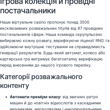
Ігрова колекція й провідні
постачальники
Наше віртуальне casino пропонує понад 3500
ексклюзивних розважальних títулів від 87 провідних
постачальників сфери. Наша команда скрупульозно
вибираємо кожну розвагу, верифікуючи ліцензії RNG та
здійснюючи внутрішнє тестування на справедливість
генерації результатів. Будь-який автомат, колесо або
картярська гра витримує багатоетапну верифікацію
перед внесенням до нашого ігрового переліку.
Категорії розважального
контенту
Автомати преміум-класу:
від звичних ретро
машин й до новітніх відеослотів з каскадними
механіками, мегашляхами і накопичувальними