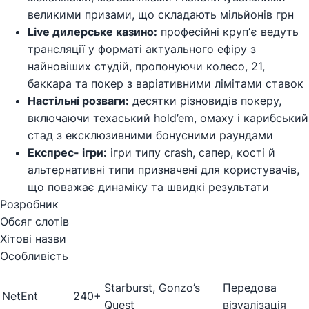
великими призами, що складають мільйонів грн
Live дилерське казино:
професійні крупʼє ведуть
трансляції у форматі актуального ефіру з
найновіших студій, пропонуючи колесо, 21,
баккара та покер з варіативними лімітами ставок
Настільні розваги:
десятки різновидів покеру,
включаючи техаський hold’em, омаху і карибський
стад з ексклюзивними бонусними раундами
Експрес- ігри:
ігри типу crash, сапер, кості й
альтернативні типи призначені для користувачів,
що поважає динаміку та швидкі результати
Розробник
Обсяг слотів
Хітові назви
Особливість
Starburst, Gonzo’s
Передова
NetEnt
240+
Quest
візуалізація