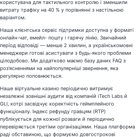
користувача для тактильного контролю і зменшили
витрату трафіку на 40 % у порівнянні з настільною
варіантом.
Наша клієнтська сервіс підтримки доступна у форматі
онлайн-чат, емейл- пошту і гарячу лінію. Звичайний
період відповіді — менше 2 хвилин, а українськомовні
менеджери готові асистувати з будь-якого проблеми
цілодобово. Ми додатково маємо базу даних FAQ з
роз’ясненнями на найпопулярніші звернення, яка
регулярно поповнюється.
Наше віртуальне казино періодично витримує
незалежні зовнішні аудити від компаній iTech Labs й
GLI, котрі засвідчує коректність геймплейного
функціоналу. Індекс рефунду гравцям (RTP)
публікується для кожної розваги й періодично
перевіряється третіми організаціями. Наша платформа
раді обставиною, що формуємо довгострокові