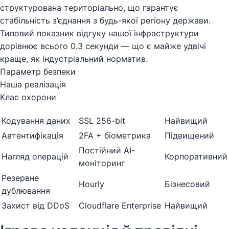
структурована територіально, що гарантує
стабільність з’єднання з будь-якої регіону держави.
Типовий показник відгуку нашої інфраструктури
дорівнює всього 0.3 секунди — що є майже удвічі
краще, як індустріальний норматив.
Параметр безпеки
Наша реалізація
Клас охорони
Кодування даних
SSL 256-bit
Найвищий
Автентифікація
2FA + біометрика
Підвищений
Постійний AI-
Нагляд операцій
Корпоративний
моніторинг
Резервне
Hourly
Бізнесовий
дублювання
Захист від DDoS
Cloudflare Enterprise
Найвищий