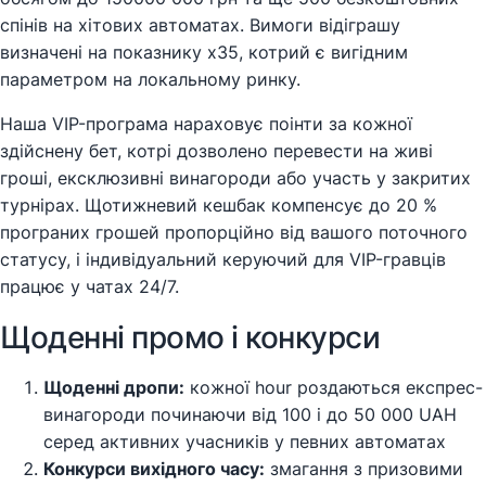
спінів на хітових автоматах. Вимоги відіграшу
визначені на показнику x35, котрий є вигідним
параметром на локальному ринку.
Наша VIP-програма нараховує поінти за кожної
здійснену бет, котрі дозволено перевести на живі
гроші, ексклюзивні винагороди або участь у закритих
турнірах. Щотижневий кешбак компенсує до 20 %
програних грошей пропорційно від вашого поточного
статусу, і індивідуальний керуючий для VIP-гравців
працює у чатах 24/7.
Щоденні промо і конкурси
Щоденні дропи:
кожної hour роздаються експрес-
винагороди починаючи від 100 і до 50 000 UAH
серед активних учасників у певних автоматах
Конкурси вихідного часу:
змагання з призовими