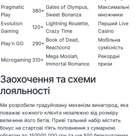
Pragmatic
Gates of Olympus,
Максимальні
380+
Play
Sweet Bonanza
множники
Evolution
Lightning Roulette,
Перший Live
120+
Gaming
Crazy Time
Casino
Book of Dead,
Мобільна
Play’n GO
290+
Reactoonz
сумісність
Mega Moolah,
Рекордні
Microgaming
310+
Immortal Romance
призи
Заохочення та схеми
лояльності
Ми розробили градуйовану механізм винагород, яка
поважає кожного клієнта незалежно від розміру
величини його бетів. Приві тальний набір містить
бонус на стартові п’ять поповнення з сумарною
обсягом до 150000 000 грн та ще 500 безкоштовних