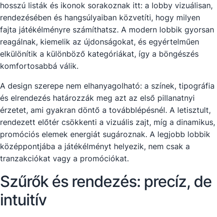
hosszú listák és ikonok sorakoznak itt: a lobby vizuálisan,
rendezésében és hangsúlyaiban közvetíti, hogy milyen
fajta játékélményre számíthatsz. A modern lobbik gyorsan
reagálnak, kiemelik az újdonságokat, és egyértelműen
elkülönítik a különböző kategóriákat, így a böngészés
komfortosabbá válik.
A design szerepe nem elhanyagolható: a színek, tipográfia
és elrendezés határozzák meg azt az első pillanatnyi
érzetet, ami gyakran döntő a továbblépésnél. A letisztult,
rendezett előtér csökkenti a vizuális zajt, míg a dinamikus,
promóciós elemek energiát sugároznak. A legjobb lobbik
középpontjába a játékélményt helyezik, nem csak a
tranzakciókat vagy a promóciókat.
Szűrők és rendezés: precíz, de
intuitív