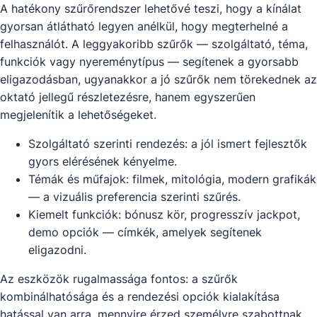
A hatékony szűrőrendszer lehetővé teszi, hogy a kínálat
gyorsan átlátható legyen anélkül, hogy megterhelné a
felhasználót. A leggyakoribb szűrők — szolgáltató, téma,
funkciók vagy nyereménytípus — segítenek a gyorsabb
eligazodásban, ugyanakkor a jó szűrők nem törekednek az
oktató jellegű részletezésre, hanem egyszerűen
megjelenítik a lehetőségeket.
Szolgáltató szerinti rendezés: a jól ismert fejlesztők
gyors elérésének kényelme.
Témák és műfajok: filmek, mitológia, modern grafikák
— a vizuális preferencia szerinti szűrés.
Kiemelt funkciók: bónusz kör, progresszív jackpot,
demo opciók — címkék, amelyek segítenek
eligazodni.
Az eszközök rugalmassága fontos: a szűrők
kombinálhatósága és a rendezési opciók kialakítása
hatással van arra, mennyire érzed személyre szabottnak