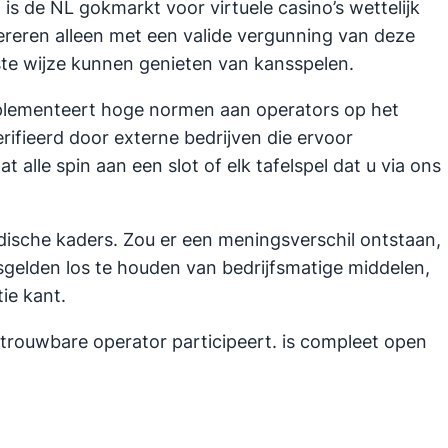
1 is de NL gokmarkt voor virtuele casino’s wettelijk
pereren alleen met een valide vergunning van deze
rste wijze kunnen genieten van kansspelen.
plementeert hoge normen aan operators op het
rifieerd door externe bedrijven die ervoor
alle spin aan een slot of elk tafelspel dat u via ons
dische kaders. Zou er een meningsverschil ontstaan,
elden los te houden van bedrijfsmatige middelen,
ie kant.
etrouwbare operator participeert. is compleet open