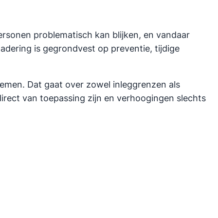
ersonen problematisch kan blijken, en vandaar
ring is gegrondvest op preventie, tijdige
nemen. Dat gaat over zowel inleggrenzen als
direct van toepassing zijn en verhoogingen slechts