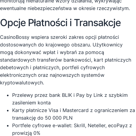
monitorują nienaturalne wzory działania, wykrywając
ewentualne niebezpieczeństwa w okresie rzeczywistym.
Opcje Płatności i Transakcje
CasinoBossy wspiera szeroki zakres opcji płatności
dostosowanych do krajowego obszaru. Użytkownicy
mogą dokonywać wpłat i wybrań za pomocą
standardowych transferów bankowości, kart płatniczych
debetowych i płatniczych, portfeli cyfrowych
elektronicznych oraz najnowszych systemów
kryptowalutowych.
Przelewy przez bank BLIK i Pay by Link z szybkim
zasileniem konta
Karty płatnicze Visa i Mastercard z ograniczeniem za
transakcję do 50 000 PLN
Portfele cyfrowe e-wallet: Skrill, Neteller, ecoPayz z
prowizją 0%