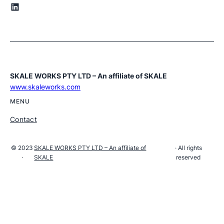
LinkedIn
SKALE WORKS PTY LTD – An affiliate of SKALE
www.skaleworks.com
MENU
Contact
© 2023
SKALE WORKS PTY LTD – An affiliate of
· All rights
·
SKALE
reserved