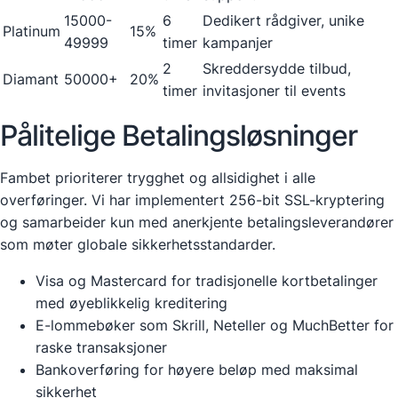
15000-
6
Dedikert rådgiver, unike
Platinum
15%
49999
timer
kampanjer
2
Skreddersydde tilbud,
Diamant
50000+
20%
timer
invitasjoner til events
Pålitelige Betalingsløsninger
Fambet prioriterer trygghet og allsidighet i alle
overføringer. Vi har implementert 256-bit SSL-kryptering
og samarbeider kun med anerkjente betalingsleverandører
som møter globale sikkerhetsstandarder.
Visa og Mastercard for tradisjonelle kortbetalinger
med øyeblikkelig kreditering
E-lommebøker som Skrill, Neteller og MuchBetter for
raske transaksjoner
Bankoverføring for høyere beløp med maksimal
sikkerhet