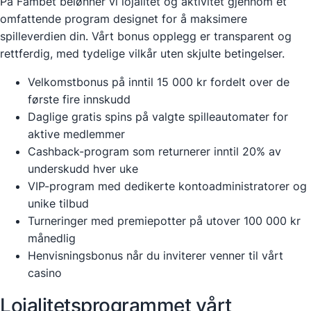
På Fambet belønner vi lojalitet og aktivitet gjennom et
omfattende program designet for å maksimere
spilleverdien din. Vårt bonus opplegg er transparent og
rettferdig, med tydelige vilkår uten skjulte betingelser.
Velkomstbonus på inntil 15 000 kr fordelt over de
første fire innskudd
Daglige gratis spins på valgte spilleautomater for
aktive medlemmer
Cashback-program som returnerer inntil 20% av
underskudd hver uke
VIP-program med dedikerte kontoadministratorer og
unike tilbud
Turneringer med premiepotter på utover 100 000 kr
månedlig
Henvisningsbonus når du inviterer venner til vårt
casino
Lojalitetsprogrammet vårt