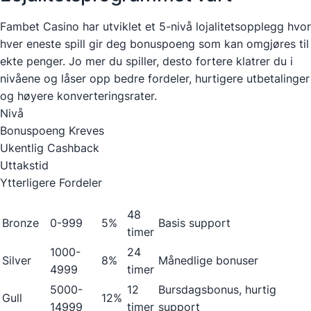
Fambet Casino har utviklet et 5-nivå lojalitetsopplegg hvor
hver eneste spill gir deg bonuspoeng som kan omgjøres til
ekte penger. Jo mer du spiller, desto fortere klatrer du i
nivåene og låser opp bedre fordeler, hurtigere utbetalinger
og høyere konverteringsrater.
Nivå
Bonuspoeng Kreves
Ukentlig Cashback
Uttakstid
Ytterligere Fordeler
48
Bronze
0-999
5%
Basis support
timer
1000-
24
Silver
8%
Månedlige bonuser
4999
timer
5000-
12
Bursdagsbonus, hurtig
Gull
12%
14999
timer
support