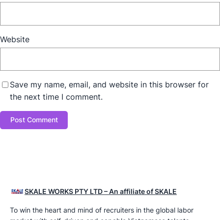
Website
Save my name, email, and website in this browser for
the next time I comment.
SKALE WORKS PTY LTD – An affiliate of SKALE
To win the heart and mind of recruiters in the global labor