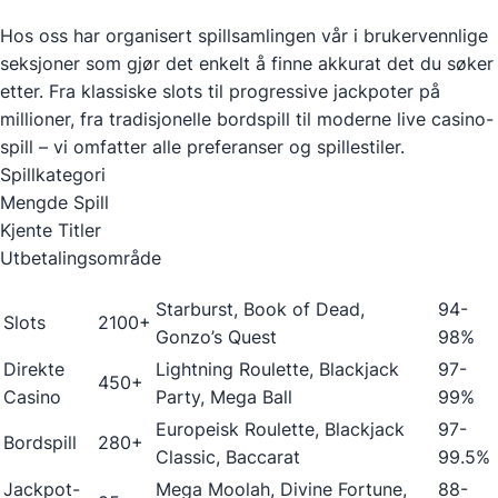
Hos oss har organisert spillsamlingen vår i brukervennlige
seksjoner som gjør det enkelt å finne akkurat det du søker
etter. Fra klassiske slots til progressive jackpoter på
millioner, fra tradisjonelle bordspill til moderne live casino-
spill – vi omfatter alle preferanser og spillestiler.
Spillkategori
Mengde Spill
Kjente Titler
Utbetalingsområde
Starburst, Book of Dead,
94-
Slots
2100+
Gonzo’s Quest
98%
Direkte
Lightning Roulette, Blackjack
97-
450+
Casino
Party, Mega Ball
99%
Europeisk Roulette, Blackjack
97-
Bordspill
280+
Classic, Baccarat
99.5%
Jackpot-
Mega Moolah, Divine Fortune,
88-