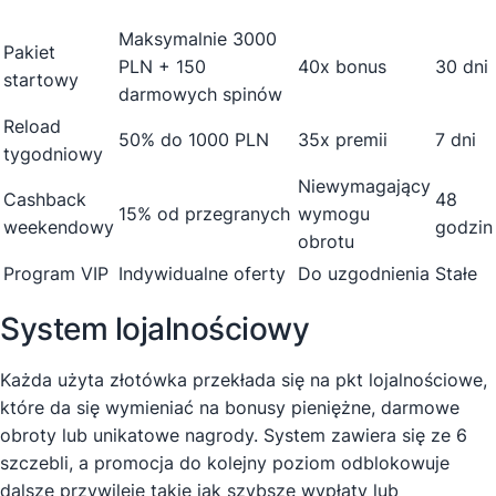
Maksymalnie 3000
Pakiet
PLN + 150
40x bonus
30 dni
startowy
darmowych spinów
Reload
50% do 1000 PLN
35x premii
7 dni
tygodniowy
Niewymagający
Cashback
48
15% od przegranych
wymogu
weekendowy
godzin
obrotu
Program VIP
Indywidualne oferty
Do uzgodnienia
Stałe
System lojalnościowy
Każda użyta złotówka przekłada się na pkt lojalnościowe,
które da się wymieniać na bonusy pieniężne, darmowe
obroty lub unikatowe nagrody. System zawiera się ze 6
szczebli, a promocja do kolejny poziom odblokowuje
dalsze przywileje takie jak szybsze wypłaty lub