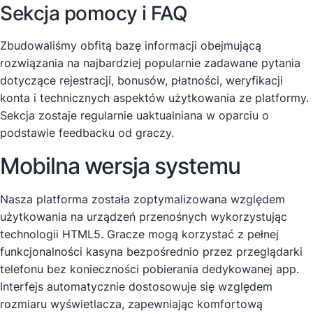
Sekcja pomocy i FAQ
Zbudowaliśmy obfitą bazę informacji obejmującą
rozwiązania na najbardziej popularnie zadawane pytania
dotyczące rejestracji, bonusów, płatności, weryfikacji
konta i technicznych aspektów użytkowania ze platformy.
Sekcja zostaje regularnie uaktualniana w oparciu o
podstawie feedbacku od graczy.
Mobilna wersja systemu
Nasza platforma została zoptymalizowana względem
użytkowania na urządzeń przenośnych wykorzystując
tech­nologii HTML5. Gracze mogą korzystać z pełnej
funkcjonalności kasyna bezpośrednio przez przeglądarki
telefonu bez konieczności pobierania dedykowanej app.
Interfejs automatycznie dostosowuje się względem
rozmiaru wyświetlacza, zapewniając komfortową