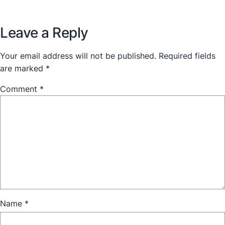
Leave a Reply
Your email address will not be published.
Required fields
are marked
*
Comment
*
Name
*