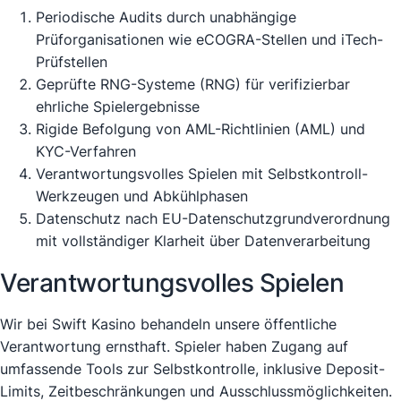
Periodische Audits durch unabhängige
Prüforganisationen wie eCOGRA-Stellen und iTech-
Prüfstellen
Geprüfte RNG-Systeme (RNG) für verifizierbar
ehrliche Spielergebnisse
Rigide Befolgung von AML-Richtlinien (AML) und
KYC-Verfahren
Verantwortungsvolles Spielen mit Selbstkontroll-
Werkzeugen und Abkühlphasen
Datenschutz nach EU-Datenschutzgrundverordnung
mit vollständiger Klarheit über Datenverarbeitung
Verantwortungsvolles Spielen
Wir bei Swift Kasino behandeln unsere öffentliche
Verantwortung ernsthaft. Spieler haben Zugang auf
umfassende Tools zur Selbstkontrolle, inklusive Deposit-
Limits, Zeitbeschränkungen und Ausschlussmöglichkeiten.