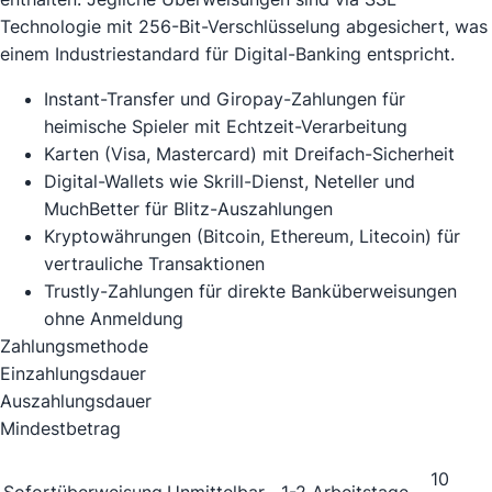
Technologie mit 256-Bit-Verschlüsselung abgesichert, was
einem Industriestandard für Digital-Banking entspricht.
Instant-Transfer und Giropay-Zahlungen für
heimische Spieler mit Echtzeit-Verarbeitung
Karten (Visa, Mastercard) mit Dreifach-Sicherheit
Digital-Wallets wie Skrill-Dienst, Neteller und
MuchBetter für Blitz-Auszahlungen
Kryptowährungen (Bitcoin, Ethereum, Litecoin) für
vertrauliche Transaktionen
Trustly-Zahlungen für direkte Banküberweisungen
ohne Anmeldung
Zahlungsmethode
Einzahlungsdauer
Auszahlungsdauer
Mindestbetrag
10
Sofortüberweisung
Unmittelbar
1-2 Arbeitstage