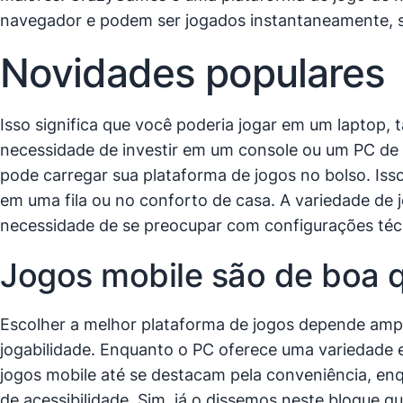
navegador e podem ser jogados instantaneamente, 
Novidades populares
Isso significa que você poderia jogar em um laptop
necessidade de investir em um console ou um PC de 
pode carregar sua plataforma de jogos no bolso. Isso 
em uma fila ou no conforto de casa. A variedade de 
necessidade de se preocupar com configurações téc
Jogos mobile são de boa 
Escolher a melhor plataforma de jogos depende ampl
jogabilidade. Enquanto o PC oferece uma variedade e 
jogos mobile até se destacam pela conveniência, enq
de acessibilidade. Sim, já o dissemos neste blogue 