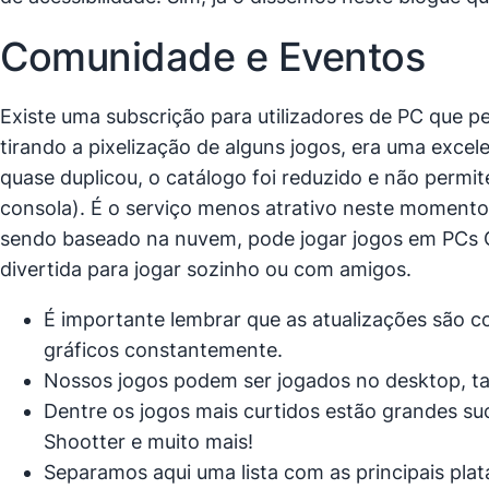
Comunidade e Eventos
Existe uma subscrição para utilizadores de PC que p
tirando a pixelização de alguns jogos, era uma excel
quase duplicou, o catálogo foi reduzido e não permi
consola). É o serviço menos atrativo neste momento
sendo baseado na nuvem, pode jogar jogos em PCs Ga
divertida para jogar sozinho ou com amigos.
É importante lembrar que as atualizações são c
gráficos constantemente.
Nossos jogos podem ser jogados no desktop, tab
Dentre os jogos mais curtidos estão grandes su
Shootter e muito mais!
Separamos aqui uma lista com as principais plat