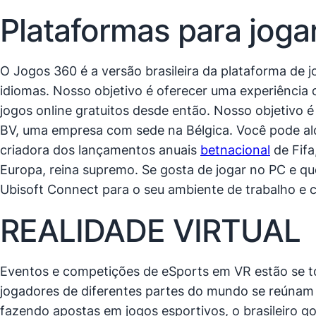
Plataformas para jog
O Jogos 360 é a versão brasileira da plataforma de j
idiomas. Nosso objetivo é oferecer uma experiência 
jogos online gratuitos desde então. Nosso objetivo 
BV, uma empresa com sede na Bélgica. Você pode alc
criadora dos lançamentos anuais
betnacional
de Fifa
Europa, reina supremo. Se gosta de jogar no PC e qu
Ubisoft Connect para o seu ambiente de trabalho e c
REALIDADE VIRTUAL
Eventos e competições de eSports em VR estão se t
jogadores de diferentes partes do mundo se reúnam 
fazendo apostas em jogos esportivos, o brasileiro g