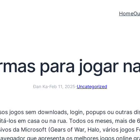
Home
Ou
rmas para jogar 
·
·
Đan Ka
Feb 11, 2025
Uncategorized
sos jogos sem downloads, login, popups ou outras d
eitá-los em casa ou na rua. Todos os meses, mais de
sivos da Microsoft (Gears of War, Halo, vários jogos
avegador que apresenta os melhores jogos online gr